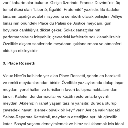
zarif kabartmalar bulunur. Girişin üzerinde Fransız Devrimi’nin üç
temel ilkesi olan “Liberté, Égalité, Fraternité” yazılıdır. Bu ifadeler,
binanın taşıdığı adalet misyonunu sembolik olarak pekiştirir. Adliye
binasının önündeki Place du Palais de Justice meydanı, gün
boyunca canlılığıyla dikkat çeker. Sokak sanatçılarının
performanslarını izleyebilir, çevredeki kafelerde soluklanabilirsiniz.
Özellikle akşam saatlerinde meydanın ışıklandırması ve atmosferi
oldukça etkileyicidir.
9. Place Rossetti
Vieux Nice’in kalbinde yer alan Place Rossetti, şehrin en hareketli
ve renkli meydanlarından biridir. Özellikle yaz aylarında dolup taşan
meydan, yerel halkın ve turistlerin favori buluşma noktalarından
biridir. Kafeler, dondurmacılar ve küçük restoranlarla çevrili
meydan, Akdeniz’in rahat yaşam tarzını yansıtır. Burada oturup
çevredeki hayatı izlemek büyük bir keyif verir. Ayrıca yakınlardaki
Sainte-Réparate Katedrali, meydanın estetiğine ayrı bir güzellik
katar. Sosyal yaşamı deneyimlemek ve biraz soluklanmak için ideal