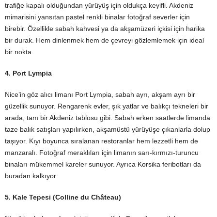
trafiğe kapalı olduğundan yürüyüş için oldukça keyifli. Akdeniz
mimarisini yansıtan pastel renkli binalar fotoğraf severler için
birebir. Özellikle sabah kahvesi ya da akşamüzeri içkisi için harika
bir durak. Hem dinlenmek hem de çevreyi gözlemlemek için ideal
bir nokta.
4. Port Lympia
Nice’in göz alıcı limanı Port Lympia, sabah ayrı, akşam ayrı bir
güzellik sunuyor. Rengarenk evler, şık yatlar ve balıkçı tekneleri bir
arada, tam bir Akdeniz tablosu gibi. Sabah erken saatlerde limanda
taze balık satışları yapılırken, akşamüstü yürüyüşe çıkanlarla dolup
taşıyor. Kıyı boyunca sıralanan restoranlar hem lezzetli hem de
manzaralı. Fotoğraf meraklıları için limanın sarı-kırmızı-turuncu
binaları mükemmel kareler sunuyor. Ayrıca Korsika feribotları da
buradan kalkıyor.
5. Kale Tepesi (Colline du Château)