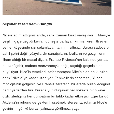
Seyahat Yazarı Kamil Biroğlu
Nice’e adım attığınız anda, sanki zaman biraz yavaşlıyor… Maviyle
yeşilin iç içe geçtiği kıyılar, güneşte parlayan kırmızı kiremitli evler
ve her köşesinde sizi selamlayan tarihin fısıltısı… Burası sadece bir
sahil şehri değil, yüzyıllardır sanatçıların, kralların ve gezginlerin
ilham aldığı bir masal diyarı. Fransız Rivierası’nın kalbinde yer alan
bu zarif şehir, sadece manzarasıyla değil, taşıdığı geçmişle de
büyülüyor. Nice’in temelleri, zafer tanrıçası Nike’nin adına kurulan
antik “Nikaia”ya kadar uzanıyor. Fenikelilerin cesaretini, Yunan
mitolojisinin gölgesini ve Fransız zarafetini bir arada bulabileceğiniz
nadir yerlerden biri. Burada yürüdüğünüz her sokakta bir hikâye
gizli, izlediğiniz her günbatımı bir tablo kadar etkileyici. Eğer bir gün
Akdeniz’in ruhunu gerçekten hissetmek isterseniz, rotanızı Nice’e
çevirin — çünkü burası yalnızca görülmez, yaşanır.