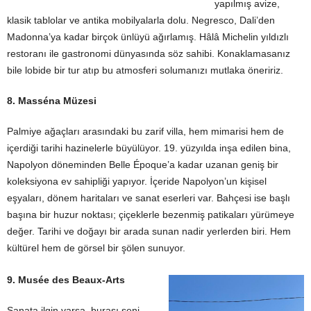
yapılmış avize,
klasik tablolar ve antika mobilyalarla dolu. Negresco, Dali’den
Madonna’ya kadar birçok ünlüyü ağırlamış. Hâlâ Michelin yıldızlı
restoranı ile gastronomi dünyasında söz sahibi. Konaklamasanız
bile lobide bir tur atıp bu atmosferi solumanızı mutlaka öneririz.
8. Masséna Müzesi
Palmiye ağaçları arasındaki bu zarif villa, hem mimarisi hem de
içerdiği tarihi hazinelerle büyülüyor. 19. yüzyılda inşa edilen bina,
Napolyon döneminden Belle Époque’a kadar uzanan geniş bir
koleksiyona ev sahipliği yapıyor. İçeride Napolyon’un kişisel
eşyaları, dönem haritaları ve sanat eserleri var. Bahçesi ise başlı
başına bir huzur noktası; çiçeklerle bezenmiş patikaları yürümeye
değer. Tarihi ve doğayı bir arada sunan nadir yerlerden biri. Hem
kültürel hem de görsel bir şölen sunuyor.
9. Musée des Beaux-Arts
Sanata ilgin varsa, burası seni