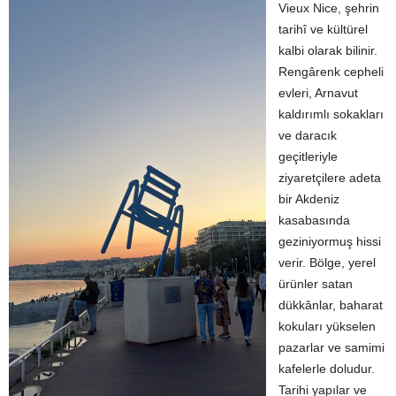
Vieux Nice, şehrin
tarihî ve kültürel
kalbi olarak bilinir.
Rengârenk cepheli
evleri, Arnavut
kaldırımlı sokakları
ve daracık
geçitleriyle
ziyaretçilere adeta
bir Akdeniz
kasabasında
geziniyormuş hissi
verir. Bölge, yerel
ürünler satan
dükkânlar, baharat
kokuları yükselen
pazarlar ve samimi
kafelerle doludur.
Tarihi yapılar ve