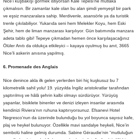
Nice’i kuşbakışı görmek istiyorsan Kale Tepesi’ne mutlaka
çıkmalısın. Bir zamanlar kale olan bu alan şimdi yemyeşil bir park
ve eşsiz manzaralara sahip. Merdivenle, asansörle ya da turistik
trenle çıkılabiliyor. Yukarıda seni hem Melekler Koyu, hem Eski
Şehir, hem de liman manzarası karşılıyor. Gün batımında manzara
adeta tablo gibi! Tepeye çıkmadan hemen önce karşılaşacağınız
Ölüler Anıtı da oldukça etkileyici – kayaya oyulmuş bu anıt, 3665
Nice’li askerin anısına yapılmış.
6. Promenade des Anglais
Nice denince akla ilk gelen yerlerden biri hiç kuşkusuz bu 7
kilometrelik sahil yolu! 19. yüzyılda İngiliz aristokratlar tarafından
yaptırılmış ve hâlâ şehrin kalbi olmayı sürdürüyor. Yürüyüş
yapanlar, bisiklete binenler ve denizi izleyen insanlar arasında
kendinizi Riviera’nın ruhuna kaptırıyorsunuz. Efsanevi Hotel
Negresco’nun da üzerinde bulunduğu bu yol boyunca sayısız kafe,
plaj ve heykel bulunuyor. Özellikle mavi sandalye heykeli, Nice’in
sembolü haline gelmiş durumda. Sabine Géraudie’nin “mutluluğun