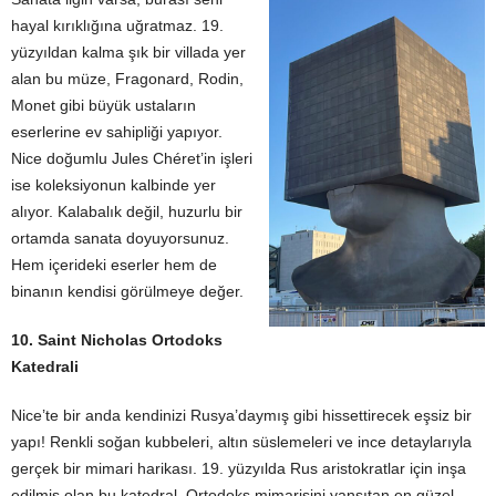
hayal kırıklığına uğratmaz. 19.
yüzyıldan kalma şık bir villada yer
alan bu müze, Fragonard, Rodin,
Monet gibi büyük ustaların
eserlerine ev sahipliği yapıyor.
Nice doğumlu Jules Chéret’in işleri
ise koleksiyonun kalbinde yer
alıyor. Kalabalık değil, huzurlu bir
ortamda sanata doyuyorsunuz.
Hem içerideki eserler hem de
binanın kendisi görülmeye değer.
10. Saint Nicholas Ortodoks
Katedrali
Nice’te bir anda kendinizi Rusya’daymış gibi hissettirecek eşsiz bir
yapı! Renkli soğan kubbeleri, altın süslemeleri ve ince detaylarıyla
gerçek bir mimari harikası. 19. yüzyılda Rus aristokratlar için inşa
edilmiş olan bu katedral, Ortodoks mimarisini yansıtan en güzel