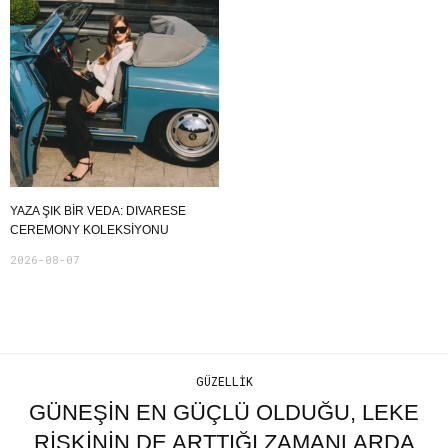
YAZA ŞIK BIR VEDA: DIVARESE
CEREMONY KOLEKSIYONU
2026-08-07
GÜZELLIK
GÜNEŞIN EN GÜÇLÜ OLDUĞU, LEKE
RISKININ DE ARTTIĞI ZAMANLARDA