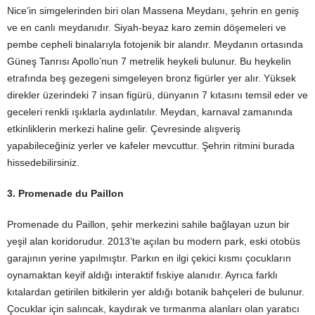
Nice’in simgelerinden biri olan Massena Meydanı, şehrin en geniş
ve en canlı meydanıdır. Siyah-beyaz karo zemin döşemeleri ve
pembe cepheli binalarıyla fotojenik bir alandır. Meydanın ortasında
Güneş Tanrısı Apollo’nun 7 metrelik heykeli bulunur. Bu heykelin
etrafında beş gezegeni simgeleyen bronz figürler yer alır. Yüksek
direkler üzerindeki 7 insan figürü, dünyanın 7 kıtasını temsil eder ve
geceleri renkli ışıklarla aydınlatılır. Meydan, karnaval zamanında
etkinliklerin merkezi haline gelir. Çevresinde alışveriş
yapabileceğiniz yerler ve kafeler mevcuttur. Şehrin ritmini burada
hissedebilirsiniz.
3. Promenade du Paillon
Promenade du Paillon, şehir merkezini sahile bağlayan uzun bir
yeşil alan koridorudur. 2013’te açılan bu modern park, eski otobüs
garajının yerine yapılmıştır. Parkın en ilgi çekici kısmı çocukların
oynamaktan keyif aldığı interaktif fıskiye alanıdır. Ayrıca farklı
kıtalardan getirilen bitkilerin yer aldığı botanik bahçeleri de bulunur.
Çocuklar için salıncak, kaydırak ve tırmanma alanları olan yaratıcı