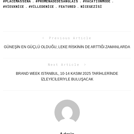
#PLACEMASSENA
#PROMENADEDESANGLAIS
#VACATIONMODE
#VIEUXNICE
#VILLEDENICE
FEATURED
NICEGEZISI
Previous Article
GÜNEŞIN EN GÜÇLÜ OLDUĞU, LEKE RISKININ DE ARTTIĞI ZAMANLARDA
Next Article
BRAND WEEK ISTANBUL, 10-14 KASIM 2025 TARİHLERİNDE
İZLEYİCİLERİYLE BULUŞACAK