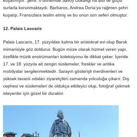
kuşatmıştır. Şehir, o dönemde Savoy Dükalığı’na aitti ve güçlü
surlarla korunmaktaydı. Barbaros, Andrea Doria’ya rağmen şehri
kuşatıp, Fransızlara teslim etmiş ve bu onun son seferi olmuştur.
12. Palais Lascaris
Palais Lascaris, 17. yüzyıldan kalma bir aristokrat evi olup Barok
mimarisiyle göz doldurur. Bugün müze olarak hizmet veren yapı,
özellikle müzik enstrümanları koleksiyonu ile dikkat çeker. İçeride
17. ve 18. yüzyıla ait zengin süslemeler, freskler ve antika
mobilyalar sergilenmektedir. Sarayın gösterişli merdivenleri ve
yüksek tavanlı odaları ziyaretçileri zamanda yolculuğa çıkarır. Dış
cephesi ve süslemeleri de oldukça etkileyici olup, fotoğraf çekmek
isteyenler için güzel bir duraktır.