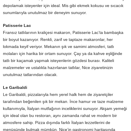
depolamak isteyenler için ideal. Mis gibi ekmek kokusu ve sıcacık
sunumlarıyla unutulmaz bir deneyim sunuyor.
Patisserie Lac
Fransız tatlılarının kraliçesi makaron, Patisserie Lac’ta bambaşka
bir boyut kazanıyor. Renkli, zarif ve taptaze makaronlar, her
lokmada keyif veriyor. Mekanın şık ve samimi atmosferi, tatlı
molaları için harika bir ortam sunuyor. Çay ya da kahve eşliğinde
tatlı bir kaçamak yapmak isteyenlerin gözdesi burası. Kaliteli
malzemeler ve ustalıkla hazırlanan tatlılar, Nice ziyaretinizin
unutulmaz tatlarından olacak.
Le Garibaldi
Le Garibaldi, pizzalarıyla hem yerel halk hem de ziyaretçiler
tarafından beğenilen şık bir mekan. İnce hamur ve taze malzeme
kullanımıyla, İtalyan mutfağının inceliklerini sunuyor. Akşam yemeği
için ideal olan bu restoran, aynı zamanda rahat ve modern bir
atmosfere sahip. Pizza dışında farklı İtalyan lezzetlerini de
menüsünde bulmak mümkün. Nice’in gastronomi haritasında