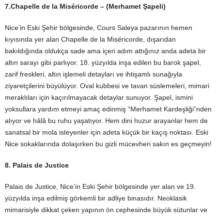
7.Chapelle de la Miséricorde – (Merhamet Şapeli)
Nice’in Eski Şehir bölgesinde, Cours Saleya pazarının hemen
kıyısında yer alan Chapelle de la Miséricorde, dışarıdan
bakıldığında oldukça sade ama içeri adım attığınız anda adeta bir
altın sarayı gibi parlıyor. 18. yüzyılda inşa edilen bu barok şapel,
zarif freskleri, altın işlemeli detayları ve ihtişamlı sunağıyla
ziyaretçilerini büyülüyor. Oval kubbesi ve tavan süslemeleri, mimari
meraklıları için kaçırılmayacak detaylar sunuyor. Şapel, ismini
yoksullara yardım etmeyi amaç edinmiş “Merhamet Kardeşliği”nden
alıyor ve hâlâ bu ruhu yaşatıyor. Hem dini huzur arayanlar hem de
sanatsal bir mola isteyenler için adeta küçük bir kaçış noktası. Eski
Nice sokaklarında dolaşırken bu gizli mücevheri sakın es geçmeyin!
8. Palais de Justice
Palais de Justice, Nice’in Eski Şehir bölgesinde yer alan ve 19.
yüzyılda inşa edilmiş görkemli bir adliye binasıdır. Neoklasik
mimarisiyle dikkat çeken yapının ön cephesinde büyük sütunlar ve