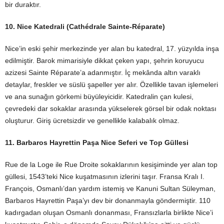
bir duraktır.
10. Nice Katedrali (Cathédrale Sainte-Réparate)
Nice’in eski şehir merkezinde yer alan bu katedral, 17. yüzyılda inşa
edilmiştir. Barok mimarisiyle dikkat çeken yapı, şehrin koruyucu
azizesi Sainte Réparate’a adanmıştır. İç mekânda altın varaklı
detaylar, freskler ve süslü şapeller yer alır. Özellikle tavan işlemeleri
ve ana sunağın görkemi büyüleyicidir. Katedralin çan kulesi,
çevredeki dar sokaklar arasında yükselerek görsel bir odak noktası
oluşturur. Giriş ücretsizdir ve genellikle kalabalık olmaz.
11. Barbaros Hayrettin Paşa Nice Seferi ve Top Güllesi
Rue de la Loge ile Rue Droite sokaklarının kesişiminde yer alan top
güllesi, 1543’teki Nice kuşatmasının izlerini taşır. Fransa Kralı I.
François, Osmanlı’dan yardım istemiş ve Kanuni Sultan Süleyman,
Barbaros Hayrettin Paşa’yı dev bir donanmayla göndermiştir. 110
kadırgadan oluşan Osmanlı donanması, Fransızlarla birlikte Nice’i