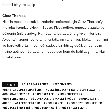
önemli bir yere sahip.
Chez Theresa
Nice’in meşhur sokak lezzetlerini keşfetmek için Chez Theresa’yi
mutlaka listenize ekleyin. Socca, Pissaladière, taptaze pizzalar ve
bölgenin ünlü sandviçi Pan Bagnat burada öne çıkıyor. Her biri,
Akdeniz’in zengin ve ferahlatıcı tatlarını yansıtıyor. Mekanın samimi
ve hareketli ortamı, yemeği sadece bir ihtiyaç değil, bir deneyim
haline getiriyor. Burada hem doyurucu hem de hafif atıştırmalıklar
bulabilirsiniz.
#ALPESMARITIMES
#BEACHVIBES
TAGS :
#BEAUTIFULDESTINATIONS
#COLLINEDUCHATEAU
#COTEDAZUR
#COURSALBERT1ER
#EXPLORENICE
#FRENCHRIVIERA
#HOTELNEGRESCO
#ILOVENICE
#KAMILBIROĞLU
#MAMACNICE
#NICE
#NICECOTEDAZUR
#NICEFRANCE
#NICEGEZILECEKYERLER
#NICEGEZIREHBERI
#NICESEYAHATI
#NISSALABELLA