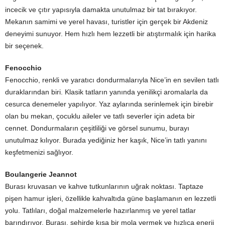
incecik ve çıtır yapısıyla damakta unutulmaz bir tat bırakıyor.
Mekanın samimi ve yerel havası, turistler için gerçek bir Akdeniz
deneyimi sunuyor. Hem hızlı hem lezzetli bir atıştırmalık için harika
bir seçenek.
Fenocchio
Fenocchio, renkli ve yaratıcı dondurmalarıyla Nice’in en sevilen tatlı
duraklarından biri. Klasik tatların yanında yenilikçi aromalarla da
cesurca denemeler yapılıyor. Yaz aylarında serinlemek için birebir
olan bu mekan, çocuklu aileler ve tatlı severler için adeta bir
cennet. Dondurmaların çeşitliliği ve görsel sunumu, burayı
unutulmaz kılıyor. Burada yediğiniz her kaşık, Nice’in tatlı yanını
keşfetmenizi sağlıyor.
Boulangerie Jeannot
Burası kruvasan ve kahve tutkunlarının uğrak noktası. Taptaze
pişen hamur işleri, özellikle kahvaltıda güne başlamanın en lezzetli
yolu. Tatlıları, doğal malzemelerle hazırlanmış ve yerel tatlar
barındırıyor. Burası, şehirde kısa bir mola vermek ve hızlıca enerji