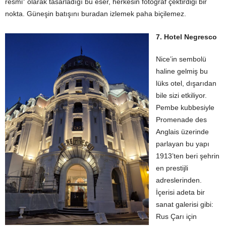
resmi” olarak tasarladığı bu eser, herkesin fotoğraf çektirdiği bir
nokta. Güneşin batışını buradan izlemek paha biçilemez.
7. Hotel Negresco
Nice’in sembolü
haline gelmiş bu
lüks otel, dışarıdan
bile sizi etkiliyor.
Pembe kubbesiyle
Promenade des
Anglais üzerinde
parlayan bu yapı
1913’ten beri şehrin
en prestijli
adreslerinden.
İçerisi adeta bir
sanat galerisi gibi:
Rus Çarı için