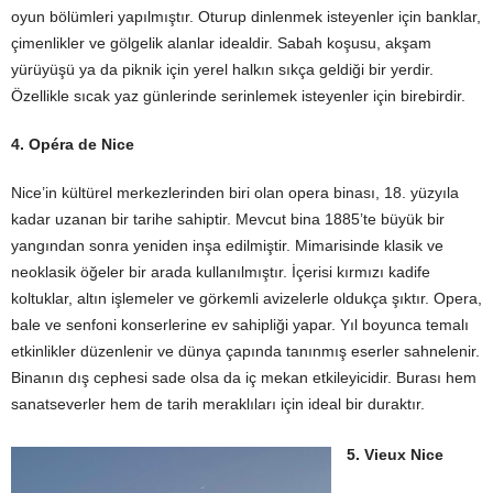
oyun bölümleri yapılmıştır. Oturup dinlenmek isteyenler için banklar,
çimenlikler ve gölgelik alanlar idealdir. Sabah koşusu, akşam
yürüyüşü ya da piknik için yerel halkın sıkça geldiği bir yerdir.
Özellikle sıcak yaz günlerinde serinlemek isteyenler için birebirdir.
4. Opéra de Nice
Nice’in kültürel merkezlerinden biri olan opera binası, 18. yüzyıla
kadar uzanan bir tarihe sahiptir. Mevcut bina 1885’te büyük bir
yangından sonra yeniden inşa edilmiştir. Mimarisinde klasik ve
neoklasik öğeler bir arada kullanılmıştır. İçerisi kırmızı kadife
koltuklar, altın işlemeler ve görkemli avizelerle oldukça şıktır. Opera,
bale ve senfoni konserlerine ev sahipliği yapar. Yıl boyunca temalı
etkinlikler düzenlenir ve dünya çapında tanınmış eserler sahnelenir.
Binanın dış cephesi sade olsa da iç mekan etkileyicidir. Burası hem
sanatseverler hem de tarih meraklıları için ideal bir duraktır.
5. Vieux Nice