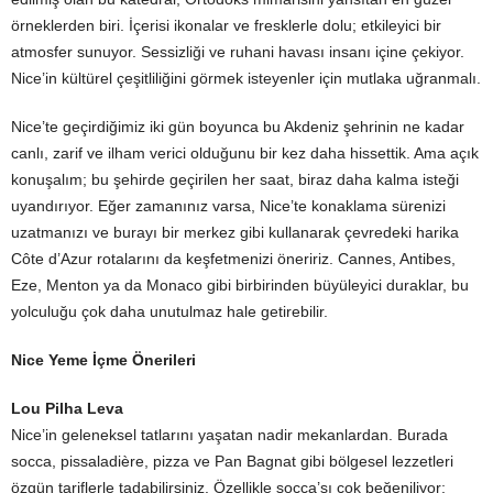
örneklerden biri. İçerisi ikonalar ve fresklerle dolu; etkileyici bir
atmosfer sunuyor. Sessizliği ve ruhani havası insanı içine çekiyor.
Nice’in kültürel çeşitliliğini görmek isteyenler için mutlaka uğranmalı.
Nice’te geçirdiğimiz iki gün boyunca bu Akdeniz şehrinin ne kadar
canlı, zarif ve ilham verici olduğunu bir kez daha hissettik. Ama açık
konuşalım; bu şehirde geçirilen her saat, biraz daha kalma isteği
uyandırıyor. Eğer zamanınız varsa, Nice’te konaklama sürenizi
uzatmanızı ve burayı bir merkez gibi kullanarak çevredeki harika
Côte d’Azur rotalarını da keşfetmenizi öneririz. Cannes, Antibes,
Eze, Menton ya da Monaco gibi birbirinden büyüleyici duraklar, bu
yolculuğu çok daha unutulmaz hale getirebilir.
Nice Yeme İçme Önerileri
Lou Pilha Leva
Nice’in geleneksel tatlarını yaşatan nadir mekanlardan. Burada
socca, pissaladière, pizza ve Pan Bagnat gibi bölgesel lezzetleri
özgün tariflerle tadabilirsiniz. Özellikle socca’sı çok beğeniliyor;