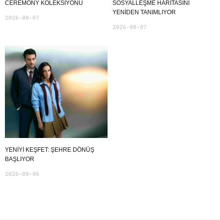
CEREMONY KOLEKSIYONU
SOSYALLEŞME HARITASINI
YENIDEN TANIMLIYOR
2026-08-07
2026-08-07
YENIYI KEŞFET: ŞEHRE DÖNÜŞ
BAŞLIYOR
2026-08-06