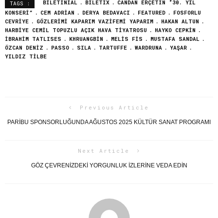
BILETINIAL
BILETIX
CANDAN ERÇETIN “30. YIL
TAGS :
KONSERI”
CEM ADRIAN
DERYA BEDAVACI
FEATURED
FOSFORLU
CEVRIYE
GÖZLERIMI KAPARIM VAZIFEMI YAPARIM
HAKAN ALTUN
HARBIYE CEMIL TOPUZLU AÇIK HAVA TIYATROSU
HAYKO CEPKIN
İBRAHIM TATLISES
KHRUANGBIN
MELIS FIS
MUSTAFA SANDAL
ÖZCAN DENIZ
PASSO
SILA
TARTUFFE
WARDRUNA
YAŞAR
YILDIZ TILBE
Previous Article
PARIBU SPONSORLUĞUNDA AĞUSTOS 2025 KÜLTÜR SANAT PROGRAMI
Next Article
GÖZ ÇEVRENIZDEKI YORGUNLUK İZLERINE VEDA EDIN