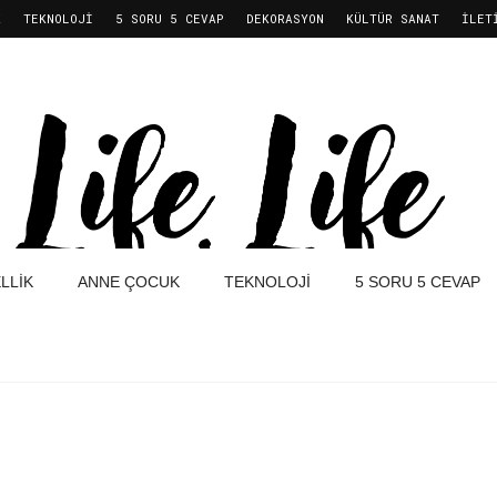
K
TEKNOLOJI
5 SORU 5 CEVAP
DEKORASYON
KÜLTÜR SANAT
İLET
LLIK
ANNE ÇOCUK
TEKNOLOJI
5 SORU 5 CEVAP