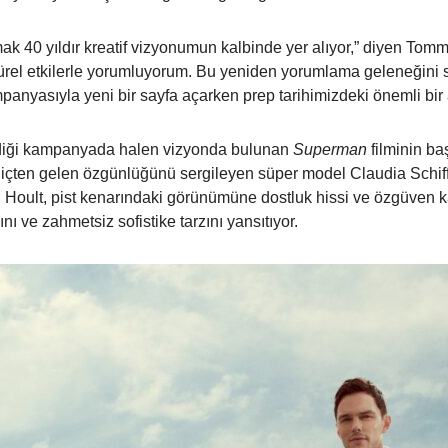
mak 40 yıldır kreatif vizyonumun kalbinde yer alıyor,” diyen Tomm
ültürel etkilerle yorumluyorum. Bu yeniden yorumlama geleneğini
nyasıyla yeni bir sayfa açarken prep tarihimizdeki önemli bir a
ndiği kampanyada halen vizyonda bulunan
Superman
filminin b
 içten gelen özgünlüğünü sergileyen süper model Claudia Schiffer
lan Hoult, pist kenarındaki görünümüne dostluk hissi ve özgüven kat
nı ve zahmetsiz sofistike tarzını yansıtıyor.