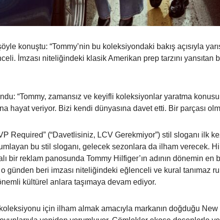
le konuştu: “Tommy’nin bu koleksiyondaki bakış açısıyla yarış p
eli. İmzası niteliğindeki klasik Amerikan prep tarzını yansıtan 
undu: “Tommy, zamansız ve keyifli koleksiyonlar yaratma konus
 hayat veriyor. Bizi kendi dünyasına davet etti. Bir parçası olm
Required” (“Davetlisiniz, LCV Gerekmiyor”) stil sloganı ilk kez
rumlayan bu stil sloganı, gelecek sezonlara da ilham verecek. 
lı bir reklam panosunda Tommy Hilfiger’ın adının dönemin en b
o günden beri imzası niteliğindeki eğlenceli ve kural tanımaz
önemli kültürel anlara taşımaya devam ediyor.
koleksiyonu için ilham almak amacıyla markanın doğduğu New Y