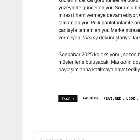
kodlarını kat kat görünümler ve doku
yüzeylerle güncelleniyor. Sorumlu bir
mirası ilham vermeye devam ediyor. O
tamamlanıyor. Pilili pantolonlar ile 
çantayla tamamlanıyor. Marka mirası
vermeyen
Tommy
dokunuşlarıyla farkl
Sonbahar 2025 koleksiyonu, sezon
müşterilerle buluşacak. Markanın dos
paylaşımlarına katılmaya davet ediliy
FASHION
FEATURED
LOOK
TAGS :
Previous Article