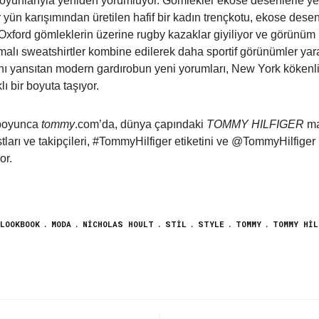
 oyunlarıyla yeniden yorumluyor. Gömlekler ekose desenlerle ye
 yün karışımından üretilen hafif bir kadın trençkotu, ekose dese
xford gömleklerin üzerine rugby kazaklar giyiliyor ve görünüm r
armalı sweatshirtler kombine edilerek daha sportif görünümler yar
nı yansıtan modern gardırobun yeni yorumları, New York kökenli
ı bir boyuta taşıyor.
 boyunca
tommy
.com’da, dünya çapındaki
TOMMY HILFIGER
ma
tları ve takipçileri, #TommyHilfiger etiketini ve @TommyHilfiger
or.
LOOKBOOK
MODA
NICHOLAS HOULT
STIL
STYLE
TOMMY
TOMMY HIL