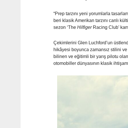
“Prep tarzını yeni yorumlarla tasarla
beri klasik Amerikan tarzını canlı k
sezon ‘The
Hilfiger
Racing Club’ kampa
Çekimlerini Glen Luchford’un üstle
hikâyesi boyunca zamansız stilini ve
bilinen ve eğitimli bir yarış pilotu o
otomobiller dünyasının klasik ihtişamı