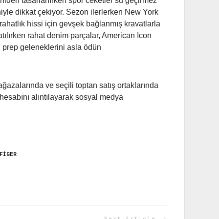
niden tasarlanırken spor ceketler su geçirmez
niyle dikkat çekiyor. Sezon ilerlerken New York
ahatlık hissi için gevşek bağlanmış kravatlarla
atılırken rahat denim parçalar, American Icon
 prep geleneklerini asla ödün
ğazalarında ve seçili toptan satış ortaklarında
 hesabını alıntılayarak sosyal medya
FIGER
Next Article