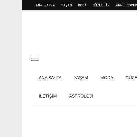
ANA SAYFA
YAŞAM
MODA
GÜZELLIK
ANNE ÇOCU
ANA SAYFA
YAŞAM
MODA
GÜZE
İLETIŞIM
ASTROLOJİ