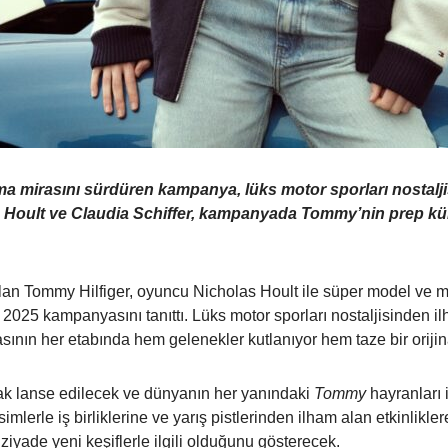
 mirasını sürdüren kampanya, lüks motor sporları nostaljis
 Hoult ve Claudia Schiffer, kampanyada Tommy’nin prep kül
an Tommy Hilfiger, oyuncu Nicholas Hoult ile süper model ve mod
25 kampanyasını tanıttı. Lüks motor sporları nostaljisinden ilh
ın her etabında hem gelenekler kutlanıyor hem taze bir orijinal
ak lanse edilecek ve dünyanın her yanındaki
Tommy
hayranları i
mlerle iş birliklerine ve yarış pistlerinden ilham alan etkinlikle
ziyade yeni keşiflerle ilgili olduğunu gösterecek.