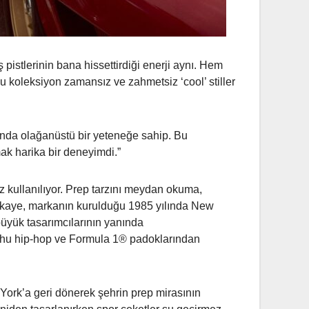
istlerinin bana hissettirdiği enerji aynı. Hem
bu koleksiyon zamansız ve zahmetsiz ‘cool’ stiller
unda olağanüstü bir yeteneğe sahip. Bu
ak harika bir deneyimdi.”
 kullanılıyor. Prep tarzını meydan okuma,
Hikaye, markanın kurulduğu 1985 yılında New
üyük tasarımcılarının yanında
 ruhu hip-hop ve Formula 1® padoklarından
ork’a geri dönerek şehrin prep mirasının