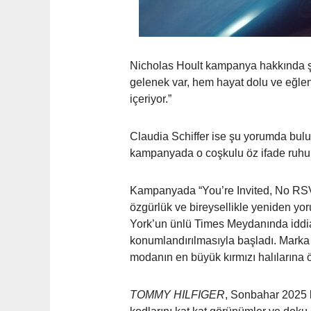
Nicholas Hoult kampanya hakkında şöy
gelenek var, hem hayat dolu ve eğlenc
içeriyor.”
Claudia Schiffer ise şu yorumda bul
kampanyada o coşkulu öz ifade ruhuna
Kampanyada “You’re Invited, No RSVP 
özgürlük ve bireysellikle yeniden yo
York’un ünlü Times Meydanında iddia
konumlandırılmasıyla başladı. Marka 
modanın en büyük kırmızı halılarına 
TOMMY HILFIGER
, Sonbahar 2025 