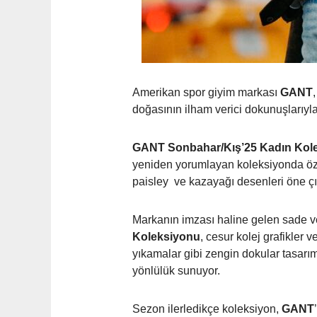
Amerikan spor giyim markası
GANT
doğasının ilham verici dokunuşlarıyl
GANT
Sonbahar/Kış’25 Kadın Kol
yeniden yorumlayan koleksiyonda özen
paisley ve kazayağı desenleri öne çı
Markanın imzası haline gelen sade ve
Koleksiyonu
, cesur kolej grafikler
yıkamalar gibi zengin dokular tasarım
yönlülük sunuyor.
Sezon ilerledikçe koleksiyon,
GANT