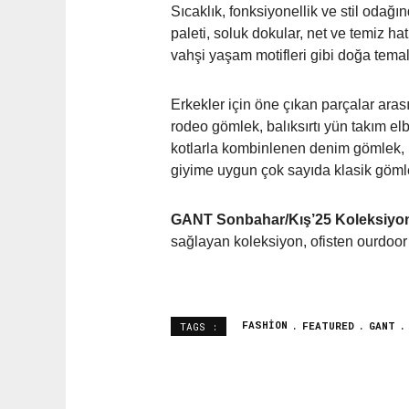
Sıcaklık, fonksiyonellik ve stil odağ
paleti, soluk dokular, net ve temiz ha
vahşi yaşam motifleri gibi doğa temalı
Erkekler için öne çıkan parçalar ara
rodeo gömlek, balıksırtı yün takım elb
kotlarla kombinlenen denim gömlek, k
giyime uygun çok sayıda klasik gömle
GANT Sonbahar/Kış’25 Koleksiyo
sağlayan koleksiyon, ofisten ourdoor’a
FASHION
FEATURED
GANT
TAGS :