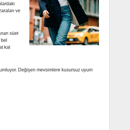
nlardaki
zaraları ve
anan süet
 bel
t kat
yorumluyor. Değişen mevsimlere kusursuz uyum