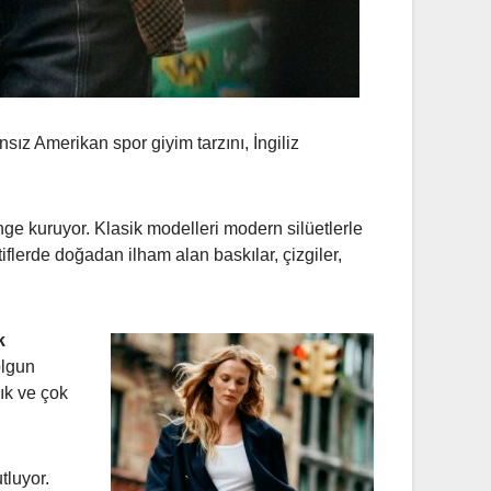
z Amerikan spor giyim tarzını, İngiliz
nge kuruyor. Klasik modelleri modern silüetlerle
flerde doğadan ilham alan baskılar, çizgiler,
k
olgun
lık ve çok
tluyor.