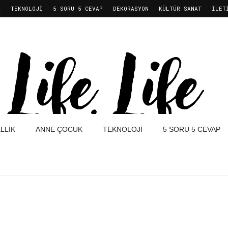
K
TEKNOLOJI
5 SORU 5 CEVAP
DEKORASYON
KÜLTÜR SANAT
İLET
LLIK
ANNE ÇOCUK
TEKNOLOJI
5 SORU 5 CEVAP