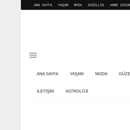
ANA SAYFA
YAŞAM
MODA
GÜZELLIK
ANNE ÇOCU
ANA SAYFA
YAŞAM
MODA
GÜZE
İLETIŞIM
ASTROLOJİ