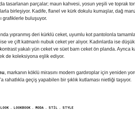
ında tasarlanan parçalar; maun kahvesi, yosun yeşili ve toprak to
tlarla birleşiyor. Kadife, flanel ve kürk dokulu kumaşlar, dağ man
 grafiklerle buluşuyor.
sında yıpranmış deri kürklü ceket, uyumlu kot pantolonla tamaml
ise ve çift katmanlı nubuk ceket yer alıyor. Kadınlarda ise düşük
ontrast yakalı yün ceket ve süet barn ceket ön planda. Ayrıca ka
k de koleksiyona eşlik ediyor.
nu
, markanın köklü mirasını modern gardıroplar için yeniden 
 rahatlıkla geçiş yapabilen bir şıklık kutlaması nietliği taşıyor.
LOOK
LOOKBOOK
MODA
STIL
STYLE