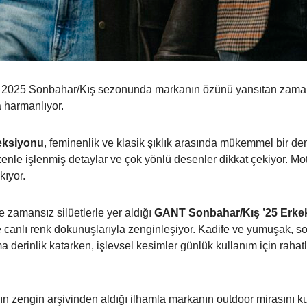
, 2025 Sonbahar/Kış sezonunda markanın özünü yansıtan zamansı
a harmanlıyor.
eksiyonu
, feminenlik ve klasik şıklık arasında mükemmel bir de
le işlenmiş detaylar ve çok yönlü desenler dikkat çekiyor. Moti
kıyor.
 zamansız silüetlerle yer aldığı
GANT Sonbahar/Kış ’25 Erke
 ve canlı renk dokunuşlarıyla zenginleşiyor. Kadife ve yumuşak, s
a derinlik katarken, işlevsel kesimler günlük kullanım için rahat
’ın zengin arşivinden aldığı ilhamla markanın outdoor mirasını ku