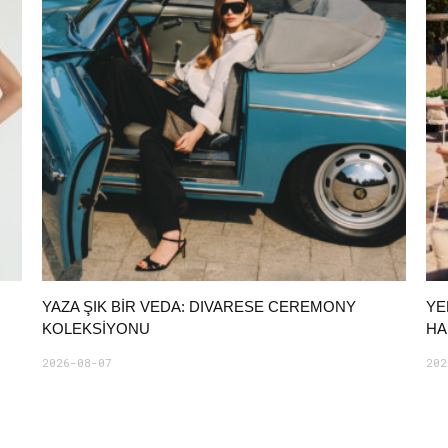
YAZA ŞIK BIR VEDA: DIVARESE CEREMONY
YE
KOLEKSIYONU
HA
2026-08-07
202