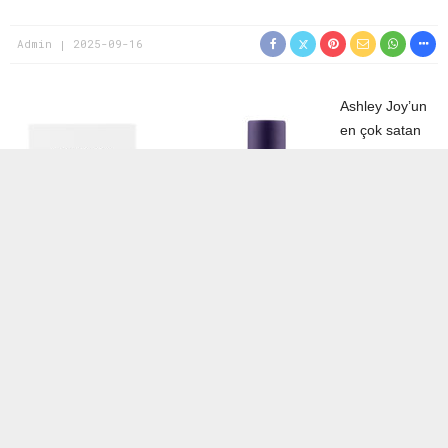
Admin
2025-09-16
Ashley Joy’un
en çok satan
ve sevilen
ürünlerinden
Kaş & Kirpik
Bakım
Serumu
, bitki,
vitamin ve
protein gibi
doğal
içerikleriyle
hem kirpiklere
hem de kaşlara
yoğun bakım
yapıyor. Daha ilk haftada etkisini gösteren bu serum, kirpiklerin