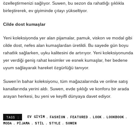
özelleştirmenizi sağlıyor. Suwen, bu sezon da rahatlığı şıklıkla
birleştirerek, ev giyiminde çıtayı yükseltiyor.
Cilde dost kumaşlar
Yeni koleksiyonda yer alan pijamalar, pamuk, viskon ve modal gibi
cilde dost, nefes alan kumaşlardan üretildi. Bu sayede gün boyu
rahatlık sağlarken, uyku kalitesini de artırıyor. Yeni koleksiyonunda
yer verdiği geniş rahat kesimler ve esnek kumaşlar, her bedene
uyum sağlayarak hareket özgürlüğü tanıyor.
Suwen’in bahar koleksiyonu, tüm mağazalarında ve online satış
kanallarında yerini aldı. Suwen, evde şıklığı ve konforu bir arada
arayan herkesi, bu yeni ve keyifli dünyaya davet ediyor.
EV GIYIM
FASHION
FEATURED
LOOK
LOOKBOOK
TAGS :
MODA
PIJAMA
STIL
STYLE
SUWEN