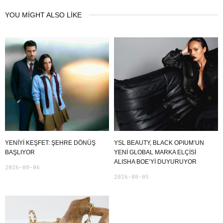
YOU MIGHT ALSO LIKE
YENIYI KEŞFET: ŞEHRE DÖNÜŞ
YSL BEAUTY, BLACK OPIUM’UN
BAŞLIYOR
YENİ GLOBAL MARKA ELÇİSİ
ALISHA BOE’Yİ DUYURUYOR
2026-08-06
2026-08-05