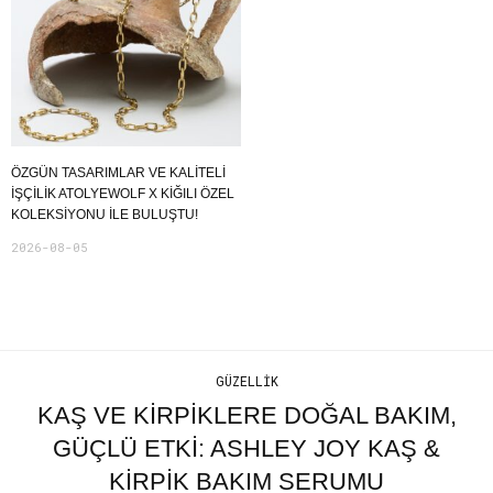
ÖZGÜN TASARIMLAR VE KALITELI
İŞÇILIK ATOLYEWOLF X KIĞILI ÖZEL
KOLEKSIYONU ILE BULUŞTU!
2026-08-05
GÜZELLIK
KAŞ VE KİRPİKLERE DOĞAL BAKIM,
GÜÇLÜ ETKİ: ASHLEY JOY KAŞ &
KİRPİK BAKIM SERUMU