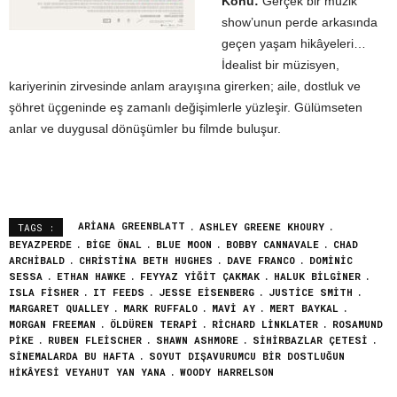
Konu:
Gerçek bir müzik
show’unun perde arkasında
geçen yaşam hikâyeleri…
İdealist bir müzisyen,
kariyerinin zirvesinde anlam arayışına girerken; aile, dostluk ve
şöhret üçgeninde eş zamanlı değişimlerle yüzleşir. Gülümseten
anlar ve duygusal dönüşümler bu filmde buluşur.
ARIANA GREENBLATT
ASHLEY GREENE KHOURY
TAGS :
BEYAZPERDE
BIGE ÖNAL
BLUE MOON
BOBBY CANNAVALE
CHAD
ARCHIBALD
CHRISTINA BETH HUGHES
DAVE FRANCO
DOMINIC
SESSA
ETHAN HAWKE
FEYYAZ YIĞIT ÇAKMAK
HALUK BILGINER
ISLA FISHER
IT FEEDS
JESSE EISENBERG
JUSTICE SMITH
MARGARET QUALLEY
MARK RUFFALO
MAVİ AY
MERT BAYKAL
MORGAN FREEMAN
ÖLDÜREN TERAPİ
RICHARD LINKLATER
ROSAMUND
PIKE
RUBEN FLEISCHER
SHAWN ASHMORE
SİHİRBAZLAR ÇETESİ
SINEMALARDA BU HAFTA
SOYUT DIŞAVURUMCU BİR DOSTLUĞUN
HİKÂYESİ VEYAHUT YAN YANA
WOODY HARRELSON