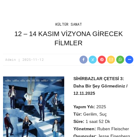
KÜLTÜR SANAT
12 – 14 KASIM VİZYONA GİRECEK
FİLMLER
Admin
2025-11-12
SİHİRBAZLAR ÇETESİ 3:
Daha Bir Şey Görmediniz /
12.11.2025
Yapım Yılı:
2025
Tür:
Gerilim, Suç
Süre:
1 saat 52 Dk
Yönetmen:
Ruben Fleischer
Oyuncular:
Jesse Eisenberg,