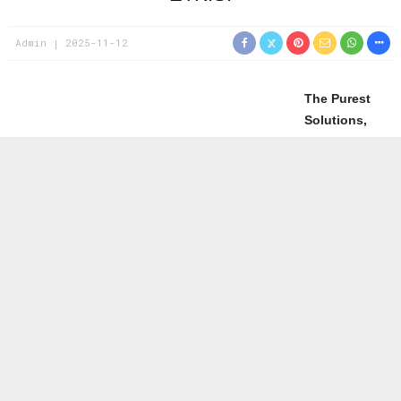
Admin
2025-11-12
The Purest
Solutions,
SPF 50+
koruma
gücüne sahip
Serum
Fondöten
Serisi ile
makyajı cilt
bakımına
dönüştürüyor.
Her cilt tipine
uygun üç
farklı formülle
geliştirilen seri, cilde kusursuz bir görünüm kazandırırken gün