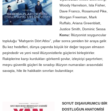
Woody Harrelson, Isla Fisher,
Dave Franco, Rosamund Pike,
Morgan Freeman, Mark
Ruffalo, Ariana Greenblatt,
Justice Smith, Dominic Sessa
Konu:
İllüzyonist soyguncular
topluluğu “Mahşerin Dört Atlısı”, yıllar sonra yeniden bir araya gelir.
Bu kez hedefleri, dünya çapında büyük bir değer taşıyan elmasın
peşindedir ve yeni nesil illüzyonistlerle güçlerini birleştirirler.
Rakiplerine karşı kurdukları görkemli şovlar, izleyiciyi şaşırtırken;
meşru güvenlik güçleri ile sıradışı illüzyon numaraları arasındaki
savaşta, hile ile hakikatin sınırları bulanıklaşır.
SOYUT DIŞAVURUMCU BİR
DOSTLUĞUN ANATOMİSİ