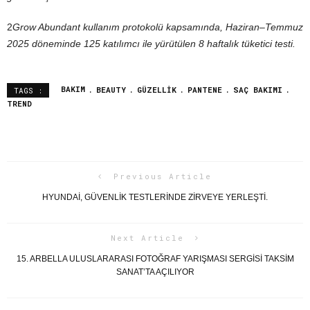
2
Grow Abundant kullanım protokolü kapsamında, Haziran–Temmuz
2025 döneminde 125 katılımcı ile yürütülen 8 haftalık tüketici testi.
BAKIM
BEAUTY
GÜZELLIK
PANTENE
SAÇ BAKIMI
TAGS :
TREND
Previous Article
HYUNDAI, GÜVENLIK TESTLERINDE ZIRVEYE YERLEŞTI.
Next Article
15. ARBELLA ULUSLARARASI FOTOĞRAF YARIŞMASI SERGISI TAKSIM
SANAT’TA AÇILIYOR