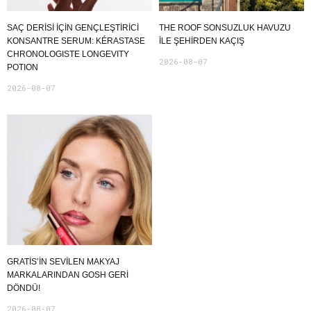
SAÇ DERİSİ İÇİN GENÇLEŞTİRİCİ
THE ROOF SONSUZLUK HAVUZU
KONSANTRE SERUM: KÉRASTASE
ILE ŞEHIRDEN KAÇIŞ
CHRONOLOGISTE LONGEVITY
2026-08-07
POTION
2026-08-07
GRATIS’IN SEVILEN MAKYAJ
MARKALARINDAN GOSH GERI
DÖNDÜ!
2026-08-07