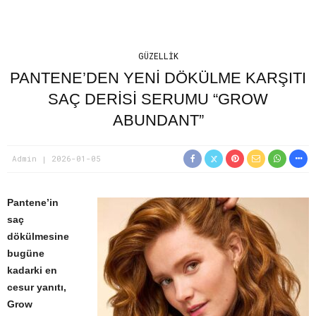
GÜZELLIK
PANTENE’DEN YENI DÖKÜLME KARŞITI
SAÇ DERISI SERUMU “GROW
ABUNDANT”
Admin
2026-01-05
Pantene’in
saç
dökülmesine
bugüne
kadarki en
cesur yanıtı,
Grow