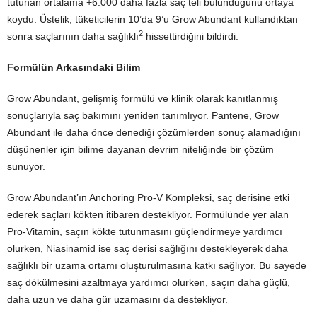
tutunan ortalama +6.000 daha fazla saç teli bulunduğunu ortaya
koydu. Üstelik, tüketicilerin 10’da 9’u Grow Abundant kullandıktan
2
sonra saçlarının daha sağlıklı
hissettirdiğini bildirdi.
Formülün Arkasındaki Bilim
Grow Abundant, gelişmiş formülü ve klinik olarak kanıtlanmış
sonuçlarıyla saç bakımını yeniden tanımlıyor. Pantene, Grow
Abundant ile daha önce denediği çözümlerden sonuç alamadığını
düşünenler için bilime dayanan devrim niteliğinde bir çözüm
sunuyor.
Grow Abundant’ın Anchoring Pro-V Kompleksi, saç derisine etki
ederek saçları kökten itibaren destekliyor. Formülünde yer alan
Pro-Vitamin, saçın kökte tutunmasını güçlendirmeye yardımcı
olurken, Niasinamid ise saç derisi sağlığını destekleyerek daha
sağlıklı bir uzama ortamı oluşturulmasına katkı sağlıyor. Bu sayede
saç dökülmesini azaltmaya yardımcı olurken, saçın daha güçlü,
daha uzun ve daha gür uzamasını da destekliyor.