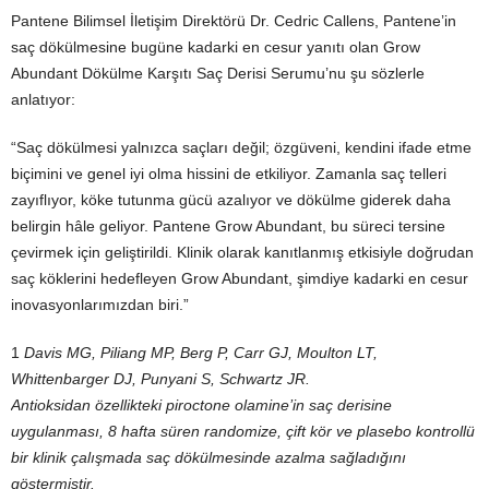
Pantene Bilimsel İletişim Direktörü Dr. Cedric Callens, Pantene’in
saç dökülmesine bugüne kadarki en cesur yanıtı olan Grow
Abundant Dökülme Karşıtı Saç Derisi Serumu’nu şu sözlerle
anlatıyor:
“Saç dökülmesi yalnızca saçları değil; özgüveni, kendini ifade etme
biçimini ve genel iyi olma hissini de etkiliyor. Zamanla saç telleri
zayıflıyor, köke tutunma gücü azalıyor ve dökülme giderek daha
belirgin hâle geliyor. Pantene Grow Abundant, bu süreci tersine
çevirmek için geliştirildi. Klinik olarak kanıtlanmış etkisiyle doğrudan
saç köklerini hedefleyen Grow Abundant, şimdiye kadarki en cesur
inovasyonlarımızdan biri.”
1
Davis MG, Piliang MP, Berg P, Carr GJ, Moulton LT,
Whittenbarger DJ, Punyani S, Schwartz JR.
Antioksidan özellikteki piroctone olamine’in saç derisine
uygulanması, 8 hafta süren randomize, çift kör ve plasebo kontrollü
bir klinik çalışmada saç dökülmesinde azalma sağladığını
göstermiştir.