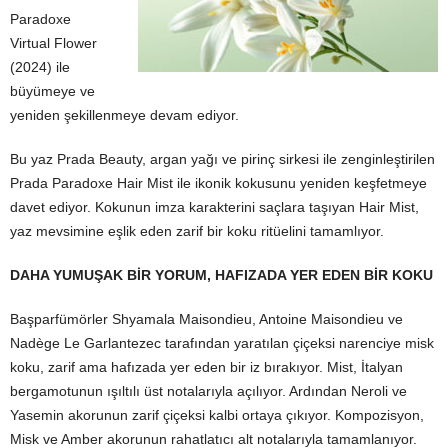
Paradoxe
Virtual Flower
(2024) ile
büyümeye ve
yeniden şekillenmeye devam ediyor.
Bu yaz Prada Beauty, argan yağı ve pirinç sirkesi ile zenginleştirilen
Prada Paradoxe Hair Mist ile ikonik kokusunu yeniden keşfetmeye
davet ediyor. Kokunun imza karakterini saçlara taşıyan Hair Mist,
yaz mevsimine eşlik eden zarif bir koku ritüelini tamamlıyor.
DAHA YUMUŞAK BİR YORUM, HAFIZADA YER EDEN BİR KOKU
Başparfümörler Shyamala Maisondieu, Antoine Maisondieu ve
Nadège Le Garlantezec tarafından yaratılan çiçeksi narenciye misk
koku, zarif ama hafızada yer eden bir iz bırakıyor. Mist, İtalyan
bergamotunun ışıltılı üst notalarıyla açılıyor. Ardından Neroli ve
Yasemin akorunun zarif çiçeksi kalbi ortaya çıkıyor. Kompozisyon,
Misk ve Amber akorunun rahatlatıcı alt notalarıyla tamamlanıyor.