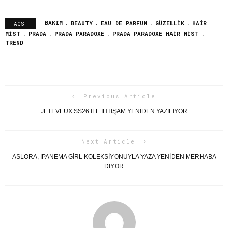
BAKIM
BEAUTY
EAU DE PARFUM
GÜZELLIK
HAIR
TAGS :
MIST
PRADA
PRADA PARADOXE
PRADA PARADOXE HAIR MIST
TREND
Previous Article
JETEVEUX SS26 ILE İHTIŞAM YENIDEN YAZILIYOR
Next Article
ASLORA, IPANEMA GIRL KOLEKSIYONUYLA YAZA YENIDEN MERHABA
DIYOR