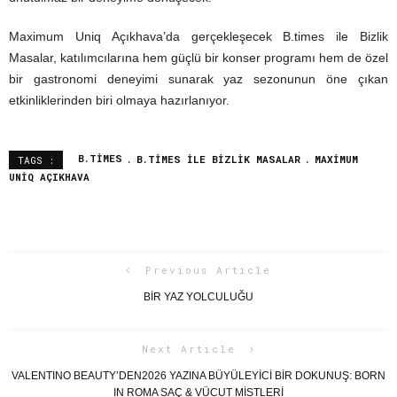
Maximum Uniq Açıkhava’da gerçekleşecek B.times ile Bizlik
Masalar, katılımcılarına hem güçlü bir konser programı hem de özel
bir gastronomi deneyimi sunarak yaz sezonunun öne çıkan
etkinliklerinden biri olmaya hazırlanıyor.
B.TIMES
B.TIMES ILE BIZLIK MASALAR
MAXIMUM
TAGS :
UNIQ AÇIKHAVA
Previous Article
BİR YAZ YOLCULUĞU
Next Article
VALENTINO BEAUTY’DEN2026 YAZINA BÜYÜLEYİCİ BİR DOKUNUŞ: BORN
IN ROMA SAÇ & VÜCUT MİSTLERİ