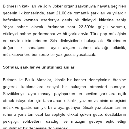
B.times’ın katkıları ve
Jolly
Joker
organizasyonuyla hayata geçirilen
gecenin ilk konserinde, saat 21.00’de romantik şarkıları ve yıllardır
hafızalara kazınan eserleriyle geniş bir dinleyici kitlesine sahip
Yaşar sahne alacak. Ardından saat 22.30’da güçlü yorumu,
etkileyici sahne performansı ve hit şarkılarıyla Türk pop müziğinin
en sevilen isimlerinden Sıla dinleyicilerle buluşacak. Birbirinden
değerli iki sanatçının aynı akşam sahne alacağı etkinlik,
müzikseverlere benzersiz bir yaz gecesi yaşatacak.
Sofralar, şarkılar ve unutulmaz anılar
B.times ile Bizlik Masalar, klasik bir konser deneyiminin ötesine
geçerek katılımcılara sosyal bir buluşma atmosferi sunuyor.
Sevdikleriyle aynı masayı paylaşırken en sevilen şarkılara eşlik
etmek isteyenler için tasarlanan etkinlik, yaz mevsiminin enerjisini
müzik ve gastronomiyle bir araya getiriyor. Sıcak yaz akşamlarının
ruhunu yansıtan özel konseptiyle dikkat çeken gece, dostlukların
pekiştiği, sohbetlerin uzadığı ve müziğin geceye eşlik ettiği
unutulmaz bir deneyime dönüşecek.