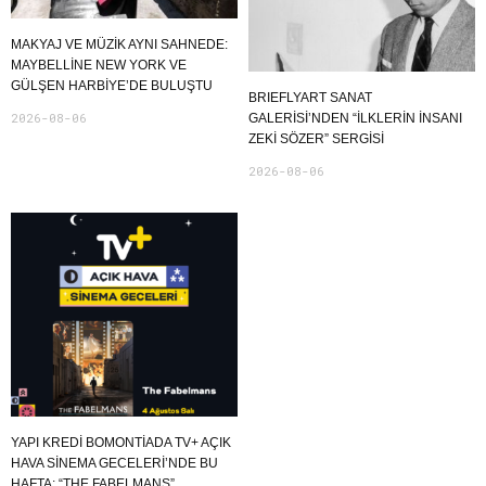
MAKYAJ VE MÜZIK AYNI SAHNEDE:
MAYBELLINE NEW YORK VE
GÜLŞEN HARBIYE’DE BULUŞTU
BRIEFLYART SANAT
2026-08-06
GALERİSİ’NDEN “İLKLERİN İNSANI
ZEKİ SÖZER” SERGİSİ
2026-08-06
YAPI KREDI BOMONTIADA TV+ AÇIK
HAVA SINEMA GECELERI’NDE BU
HAFTA: “THE FABELMANS”