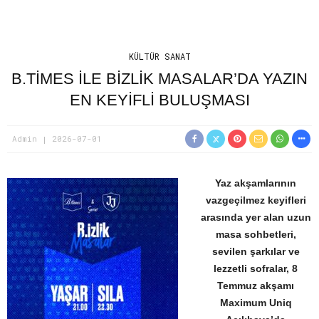
KÜLTÜR SANAT
B.TIMES ILE BIZLIK MASALAR’DA YAZIN
EN KEYIFLI BULUŞMASI
Admin
2026-07-01
Yaz akşamlarının
vazgeçilmez keyifleri
arasında yer alan uzun
masa sohbetleri,
sevilen şarkılar ve
lezzetli sofralar, 8
Temmuz akşamı
Maximum Uniq