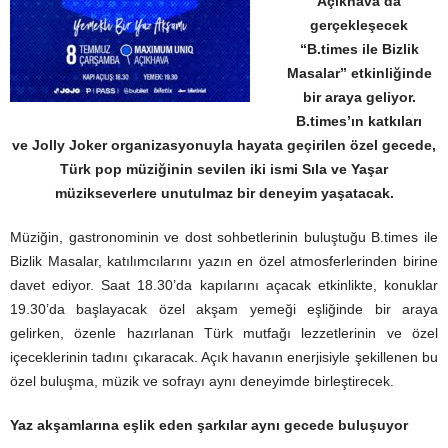
Açıkhava’da
gerçekleşecek
“B.times ile Bizlik
Masalar” etkinliğinde
bir araya geliyor.
B.times’ın katkıları
ve
Jolly
Joker
organizasyonuyla hayata geçirilen özel gecede,
Türk pop müziğinin sevilen iki ismi Sıla ve Yaşar
müzikseverlere unutulmaz bir deneyim yaşatacak.
Müziğin, gastronominin ve dost sohbetlerinin buluştuğu B.times ile
Bizlik Masalar, katılımcılarını yazın en özel atmosferlerinden birine
davet ediyor. Saat 18.30’da kapılarını açacak etkinlikte, konuklar
19.30’da başlayacak özel akşam yemeği eşliğinde bir araya
gelirken, özenle hazırlanan Türk mutfağı lezzetlerinin ve özel
içeceklerinin tadını çıkaracak. Açık havanın enerjisiyle şekillenen bu
özel buluşma, müzik ve sofrayı aynı deneyimde birleştirecek.
Yaz akşamlarına eşlik eden şarkılar aynı gecede buluşuyor