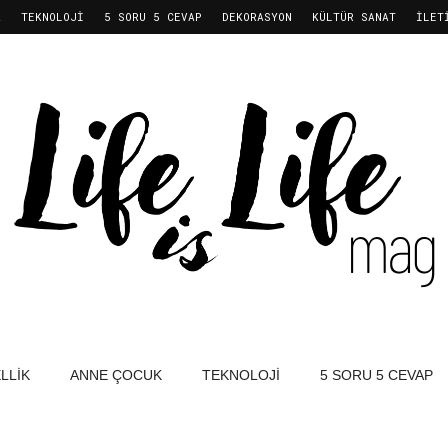
K
TEKNOLOJI
5 SORU 5 CEVAP
DEKORASYON
KÜLTÜR SANAT
İLET
LLIK
ANNE ÇOCUK
TEKNOLOJI
5 SORU 5 CEVAP