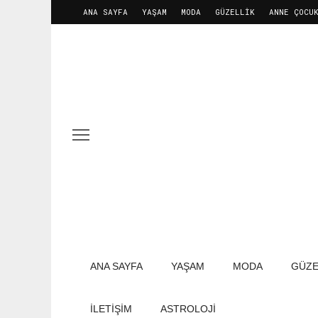
ANA SAYFA
YAŞAM
MODA
GÜZELLIK
ANNE ÇOCU
ANA SAYFA
YAŞAM
MODA
GÜZE
İLETIŞIM
ASTROLOJİ