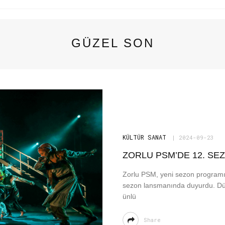
GÜZEL SON
KÜLTÜR SANAT
2024-09-23
ZORLU PSM’DE 12. SE
Zorlu PSM, yeni sezon programını
sezon lansmanında duyurdu. Dü
ünlü
Share