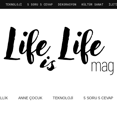
K
TEKNOLOJI
5 SORU 5 CEVAP
DEKORASYON
KÜLTÜR SANAT
İLET
LLIK
ANNE ÇOCUK
TEKNOLOJI
5 SORU 5 CEVAP