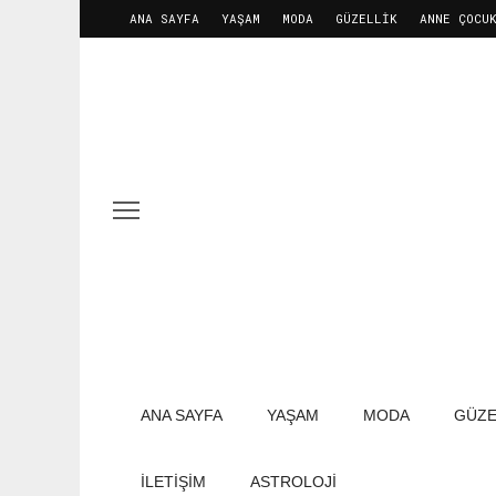
ANA SAYFA
YAŞAM
MODA
GÜZELLIK
ANNE ÇOCU
ANA SAYFA
YAŞAM
MODA
GÜZE
İLETIŞIM
ASTROLOJİ