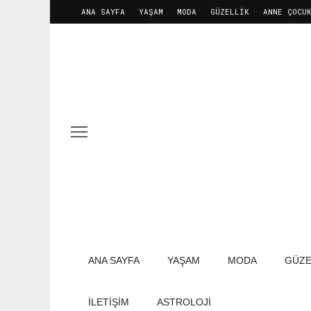
ANA SAYFA
YAŞAM
MODA
GÜZELLIK
ANNE ÇOCU
ANA SAYFA
YAŞAM
MODA
GÜZE
İLETIŞIM
ASTROLOJİ