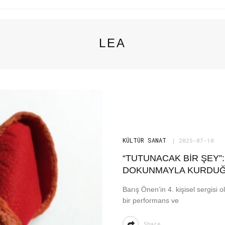
LEA
KÜLTÜR SANAT
2025-07-10
“TUTUNACAK BIR ŞEY”
DOKUNMAYLA KURDUĞU
Barış Önen’in 4. kişisel sergisi 
bir performans ve
Share