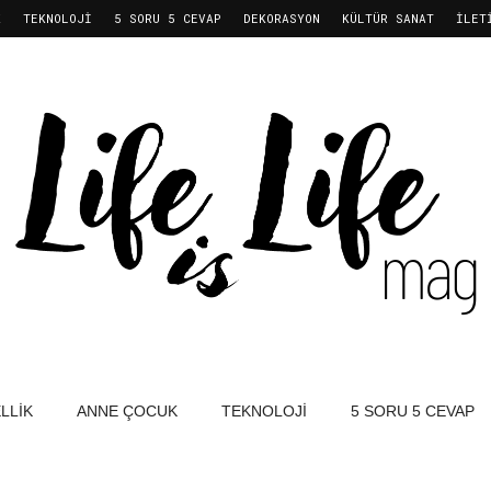
K
TEKNOLOJI
5 SORU 5 CEVAP
DEKORASYON
KÜLTÜR SANAT
İLET
LLIK
ANNE ÇOCUK
TEKNOLOJI
5 SORU 5 CEVAP