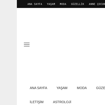
ANA SAYFA
YAŞAM
MODA
GÜZELLIK
ANNE ÇOCU
ANA SAYFA
YAŞAM
MODA
GÜZE
İLETIŞIM
ASTROLOJİ