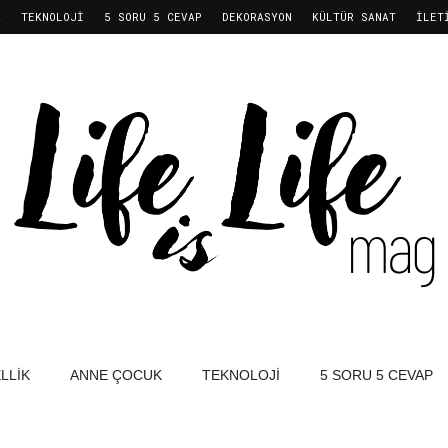
K
TEKNOLOJI
5 SORU 5 CEVAP
DEKORASYON
KÜLTÜR SANAT
İLET
LLIK
ANNE ÇOCUK
TEKNOLOJI
5 SORU 5 CEVAP