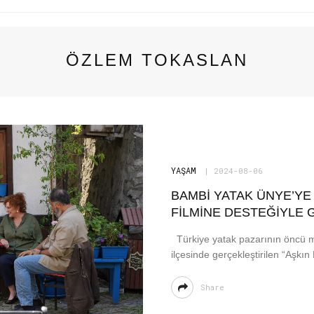
ÖZLEM TOKASLAN
YAŞAM
2024-08-06
BAMBI YATAK ÜNYE’YE
FILMINE DESTEĞIYLE
Türkiye yatak pazarının öncü m
ilçesinde gerçekleştirilen “Aşkın
Share