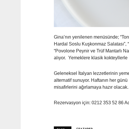
Gina’nın yenilenen menüsünde; “Ton Ba
Hardal Soslu Kuşkonmaz Salatası”, “
“Povolone Peynir ve Trüf Mantarlı Napol
alıyor. Yemeklere klasik kokteyllerle 
Geleneksel İtalyan lezzetlerinin yem
alternatif sunuyor. Haftanın her günü
misafirlerini ağırlamaya hazır olacak.
Rezervasyon için: 0212 353 52 86 A