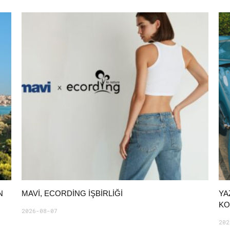
N
MAVI, ECORDING IŞBIRLIĞI
YA
KO
2026-08-07
202