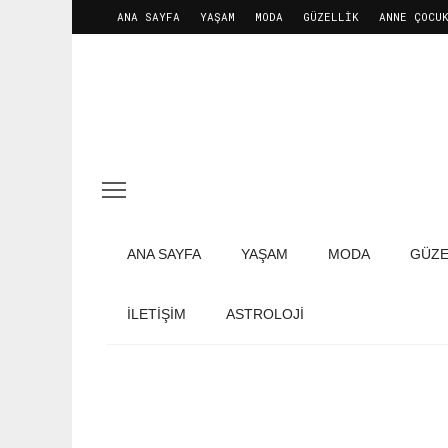
ANA SAYFA
YAŞAM
MODA
GÜZELLIK
ANNE ÇOCU
ANA SAYFA
YAŞAM
MODA
GÜZE
İLETIŞIM
ASTROLOJİ