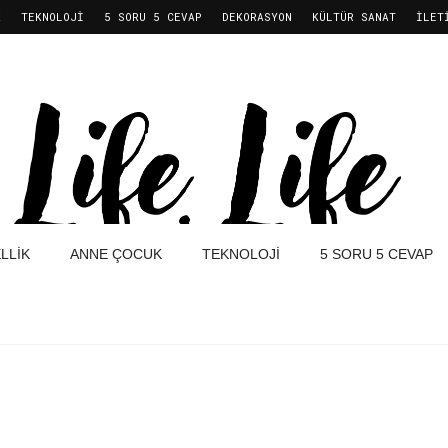
K
TEKNOLOJI
5 SORU 5 CEVAP
DEKORASYON
KÜLTÜR SANAT
İLET
LLIK
ANNE ÇOCUK
TEKNOLOJI
5 SORU 5 CEVAP