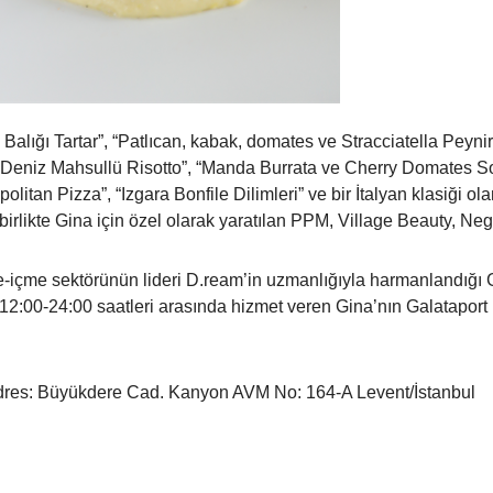
lığı Tartar”, “Patlıcan, kabak, domates ve Stracciatella Peynir
Deniz Mahsullü Risotto”, “Manda Burrata ve Cherry Domates Sosl
itan Pizza”, “Izgara Bonfile Dilimleri” ve bir İtalyan klasiği olan
birlikte Gina için özel olarak yaratılan PPM, Village Beauty, Neg
e-içme sektörünün lideri D.ream’in uzmanlığıyla harmanlandığı G
 12:00-24:00 saatleri arasında hizmet veren Gina’nın Galataport 
dres: Büyükdere Cad. Kanyon AVM No: 164-A Levent/İstanbul