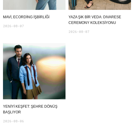
MAVI, ECORDING IŞBIRLIĞI
YAZA ŞIK BIR VEDA: DIVARESE
CEREMONY KOLEKSIYONU
2026-08-07
2026-08-07
YENIYI KEŞFET: ŞEHRE DÖNÜŞ
BAŞLIYOR
2026-08-06