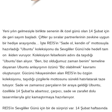
Yeni yılın gelmesiyle birlikte senenin ilk özel günü olan 14 Şubat için
de geri sayım başladı. Çiftler şu sıralar partnerlerinin zevkine uygun
bir hediye arayışında… İşte REİS’in “Sade ol, kendin ol” mottosuyla
hazırladığı “Ubuntu” koleksiyonu da Sevgililer Günü’nde hedefi tam
on ikiden vuruyor. Koleksiyon felsefesini adını da taşıdığı
“Ubuntu”dan alıyor. “Ben, biz olduğumuz zaman benim” temeline
dayanan Ubuntu anlayışının özünü “Biz olabilmek” kavramı
oluşturuyor. Gücünü hikayesinden alan REİS’in bu özgün
koleksiyonu, taşıdığı çizgilerle mottosunu sürekli hatırlatarak taze
tutuyor. Sade ve zamansız parçaların bir araya geldiği Ubuntu,
özellikle 14 Şubat’ta abartısız, çarpıcı, sade ve zarafet dolu
tasarımlarıyla göz kamaştırmaya hazırlanıyor.
REİS’in Sevgililer Günü için bir de sürprizi var. 14 Şubat haftasında