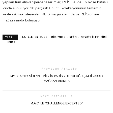
yapılan tüm alışverişlerde tasarımlar, REİS La Vie En Rose kutusu
içinde sunuluyor. 20 parçalık Ubuntu koleksiyonunun tamamını
keşfe çıkmak isteyenler, REİS mağazalarında ve REİS online
mağazasında buluşuyor.
LA VIE EN ROSE
MÜCEVHER
REIS
SEVGILILER GÜNÜ
TAGS :
UBUNTU
Previous Article
MY BEACHY SIDE’IN EMILY IN PARIS YOLCULUĞU ŞIMDI VAKKO
MAĞAZALARINDA
Next Article
M.A.C ILE “CHALLENGE EXCEPTED”