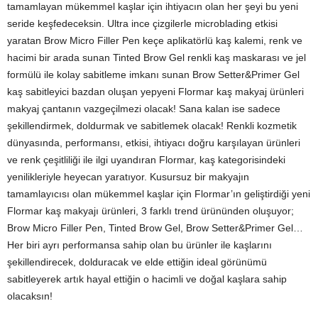
tamamlayan mükemmel kaşlar için ihtiyacın olan her şeyi bu yeni
seride keşfedeceksin. Ultra ince çizgilerle microblading etkisi
yaratan Brow Micro Filler Pen keçe aplikatörlü kaş kalemi, renk ve
hacimi bir arada sunan Tinted Brow Gel renkli kaş maskarası ve jel
formülü ile kolay sabitleme imkanı sunan Brow Setter&Primer Gel
kaş sabitleyici bazdan oluşan yepyeni Flormar kaş makyaj ürünleri
makyaj çantanın vazgeçilmezi olacak! Sana kalan ise sadece
şekillendirmek, doldurmak ve sabitlemek olacak! Renkli kozmetik
dünyasında, performansı, etkisi, ihtiyacı doğru karşılayan ürünleri
ve renk çeşitliliği ile ilgi uyandıran Flormar, kaş kategorisindeki
yenilikleriyle heyecan yaratıyor. Kusursuz bir makyajın
tamamlayıcısı olan mükemmel kaşlar için Flormar’ın geliştirdiği yeni
Flormar kaş makyajı ürünleri, 3 farklı trend ürününden oluşuyor;
Brow Micro Filler Pen, Tinted Brow Gel, Brow Setter&Primer Gel…
Her biri ayrı performansa sahip olan bu ürünler ile kaşlarını
şekillendirecek, dolduracak ve elde ettiğin ideal görünümü
sabitleyerek artık hayal ettiğin o hacimli ve doğal kaşlara sahip
olacaksın!