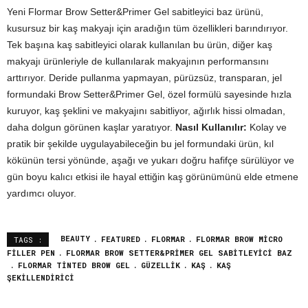
Yeni Flormar Brow Setter&Primer Gel sabitleyici baz ürünü,
kusursuz bir kaş makyajı için aradığın tüm özellikleri barındırıyor.
Tek başına kaş sabitleyici olarak kullanılan bu ürün, diğer kaş
makyajı ürünleriyle de kullanılarak makyajının performansını
arttırıyor. Deride pullanma yapmayan, pürüzsüz, transparan, jel
formundaki Brow Setter&Primer Gel, özel formülü sayesinde hızla
kuruyor, kaş şeklini ve makyajını sabitliyor, ağırlık hissi olmadan,
daha dolgun görünen kaşlar yaratıyor.
Nasıl Kullanılır:
Kolay ve
pratik bir şekilde uygulayabileceğin bu jel formundaki ürün, kıl
kökünün tersi yönünde, aşağı ve yukarı doğru hafifçe sürülüyor ve
gün boyu kalıcı etkisi ile hayal ettiğin kaş görünümünü elde etmene
yardımcı oluyor.
BEAUTY
FEATURED
FLORMAR
FLORMAR BROW MICRO
TAGS :
FILLER PEN
FLORMAR BROW SETTER&PRIMER GEL SABITLEYICI BAZ
FLORMAR TINTED BROW GEL
GÜZELLIK
KAŞ
KAŞ
ŞEKILLENDIRICI