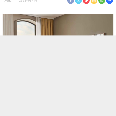
Admin
2022-03-14
Her zevke hitap eden, göz alıcı koleksiyonlarıyla fark yaratan
Enza Home, Loreto Serisi ile modern tarzı ve dinamik
zarafetiyle yaşam alanlarına benzersiz bir dokunuş yapıyor.