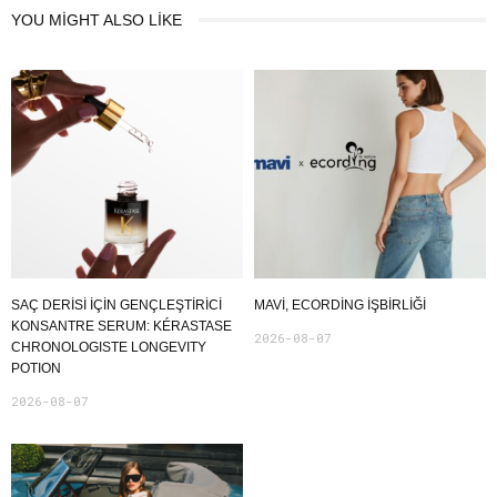
YOU MIGHT ALSO LIKE
SAÇ DERİSİ İÇİN GENÇLEŞTİRİCİ
MAVI, ECORDING IŞBIRLIĞI
KONSANTRE SERUM: KÉRASTASE
2026-08-07
CHRONOLOGISTE LONGEVITY
POTION
2026-08-07