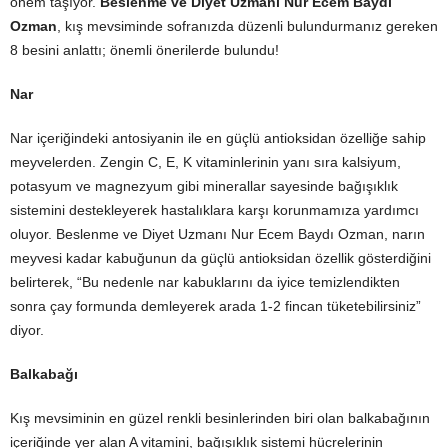
önem taşıyor.
Beslenme ve Diyet Uzmanı Nur Ecem Baydı
Ozman
, kış mevsiminde sofranızda düzenli bulundurmanız gereken
8 besini anlattı; önemli önerilerde bulundu!
Nar
Nar içeriğindeki antosiyanin ile en güçlü antioksidan özelliğe sahip
meyvelerden. Zengin C, E, K vitaminlerinin yanı sıra kalsiyum,
potasyum ve magnezyum gibi minerallar sayesinde bağışıklık
sistemini destekleyerek hastalıklara karşı korunmamıza yardımcı
oluyor. Beslenme ve Diyet Uzmanı Nur Ecem Baydı Ozman, narın
meyvesi kadar kabuğunun da güçlü antioksidan özellik gösterdiğini
belirterek, “Bu nedenle nar kabuklarını da iyice temizlendikten
sonra çay formunda demleyerek arada 1-2 fincan tüketebilirsiniz”
diyor.
Balkabağı
Kış mevsiminin en güzel renkli besinlerinden biri olan balkabağının
içeriğinde yer alan A vitamini, bağışıklık sistemi hücrelerinin