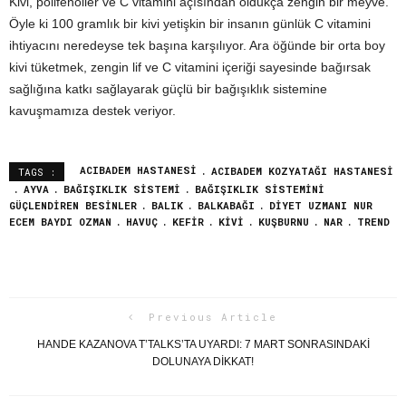
Kivi, polifenoller ve C vitamini açısından oldukça zengin bir meyve.
Öyle ki 100 gramlık bir kivi yetişkin bir insanın günlük C vitamini
ihtiyacını neredeyse tek başına karşılıyor. Ara öğünde bir orta boy
kivi tüketmek, zengin lif ve C vitamini içeriği sayesinde bağırsak
sağlığına katkı sağlayarak güçlü bir bağışıklık sistemine
kavuşmamıza destek veriyor.
ACIBADEM HASTANESI
ACIBADEM KOZYATAĞI HASTANESI
TAGS :
AYVA
BAĞIŞIKLIK SISTEMI
BAĞIŞIKLIK SISTEMINI
GÜÇLENDIREN BESINLER
BALIK
BALKABAĞI
DIYET UZMANI NUR
ECEM BAYDI OZMAN
HAVUÇ
KEFIR
KIVI
KUŞBURNU
NAR
TREND
Previous Article
HANDE KAZANOVA T’TALKS’TA UYARDI: 7 MART SONRASINDAKI
DOLUNAYA DIKKAT!