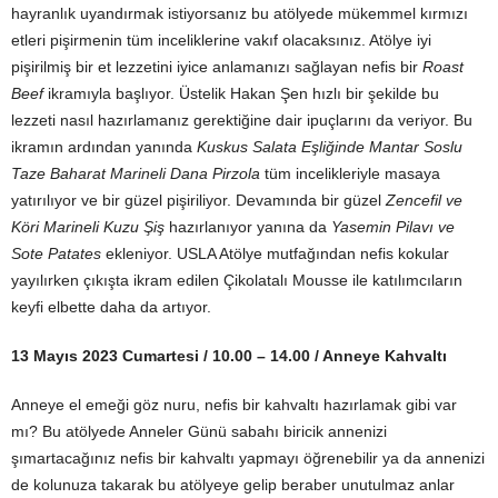
hayranlık uyandırmak istiyorsanız bu atölyede mükemmel kırmızı
etleri pişirmenin tüm inceliklerine vakıf olacaksınız. Atölye iyi
pişirilmiş bir et lezzetini iyice anlamanızı sağlayan nefis bir
Roast
Beef
ikramıyla başlıyor. Üstelik Hakan Şen hızlı bir şekilde bu
lezzeti nasıl hazırlamanız gerektiğine dair ipuçlarını da veriyor. Bu
ikramın ardından yanında
Kuskus Salata Eşliğinde Mantar Soslu
Taze Baharat Marineli Dana Pirzola
tüm incelikleriyle masaya
yatırılıyor ve bir güzel pişiriliyor. Devamında bir güzel
Zencefil ve
Köri Marineli Kuzu Şiş
hazırlanıyor yanına da
Yasemin Pilavı ve
Sote Patates
ekleniyor. USLA Atölye mutfağından nefis kokular
yayılırken çıkışta ikram edilen Çikolatalı Mousse
ile katılımcıların
keyfi elbette daha da artıyor.
13 Mayıs 2023 Cumartesi / 10.00 – 14.00 / Anneye Kahvaltı
Anneye el emeği göz nuru, nefis bir kahvaltı hazırlamak gibi var
mı? Bu atölyede Anneler Günü sabahı biricik annenizi
şımartacağınız nefis bir kahvaltı yapmayı öğrenebilir ya da annenizi
de kolunuza takarak bu atölyeye gelip beraber unutulmaz anlar