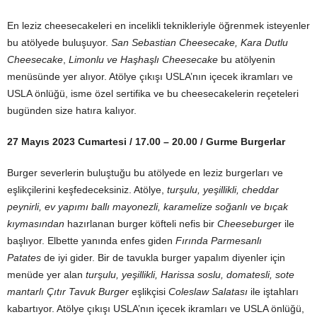
En leziz cheesecakeleri en incelikli teknikleriyle öğrenmek isteyenler
bu atölyede buluşuyor.
San Sebastian Cheesecake, Kara Dutlu
Cheesecake
,
Limonlu ve Haşhaşlı Cheesecake
bu atölyenin
menüsünde yer alıyor. Atölye çıkışı USLA’nın içecek ikramları ve
USLA önlüğü, isme özel sertifika ve bu cheesecakelerin reçeteleri
bugünden size hatıra kalıyor.
27 Mayıs 2023 Cumartesi / 17.00 – 20.00 / Gurme Burgerlar
Burger severlerin buluştuğu bu atölyede en leziz burgerları ve
eşlikçilerini keşfedeceksiniz. Atölye,
turşulu, yeşillikli, cheddar
peynirli, ev yapımı ballı mayonezli, karamelize soğanlı ve bıçak
kıymasından
hazırlanan burger köfteli nefis bir
Cheeseburge
r ile
başlıyor. Elbette yanında enfes giden
Fırında Parmesanlı
Patates
de iyi gider. Bir de tavukla burger yapalım diyenler için
menüde yer alan
turşulu, yeşillikli, Harissa soslu, domatesli, sote
mantarlı Çıtır Tavuk Burger
eşlikçisi
Coleslaw Salatası
ile iştahları
kabartıyor. Atölye çıkışı USLA’nın içecek ikramları ve USLA önlüğü,