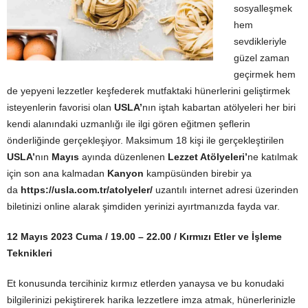
sosyalleşmek
hem
sevdikleriyle
güzel zaman
geçirmek hem
de yepyeni lezzetler keşfederek mutfaktaki hünerlerini geliştirmek
isteyenlerin favorisi olan
USLA’
nın iştah kabartan atölyeleri her biri
kendi alanındaki uzmanlığı ile ilgi gören eğitmen şeflerin
önderliğinde gerçekleşiyor. Maksimum 18 kişi ile gerçekleştirilen
USLA’
nın
Mayıs
ayında düzenlenen
Lezzet Atölyeleri’
ne katılmak
için son ana kalmadan
Kanyon
kampüsünden
birebir ya
da
https://usla.com.tr/atolyeler/
uzantılı internet adresi üzerinden
biletinizi online alarak şimdiden yerinizi ayırtmanızda fayda var.
12 Mayıs 2023 Cuma / 19.00 – 22.00 / Kırmızı Etler ve İşleme
Teknikleri
Et konusunda tercihiniz kırmız etlerden yanaysa ve bu konudaki
bilgilerinizi pekiştirerek harika lezzetlere imza atmak, hünerlerinizle