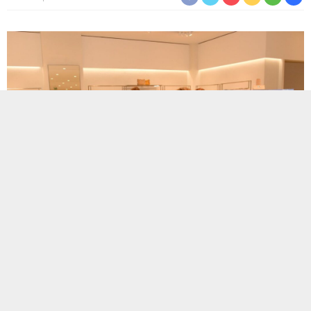
TOÇEV ve adL iş birliği ile anneler gününe özel çocukların çizdiği