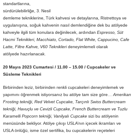
standartlarına,
sürdürülebilirliğe, 3. Nesil
demleme tekniklerine, Türk kahvesi ve detaylarına, Ristrettoya ve
uygulanışına, soğuk kahvenin nasıl demlendiğine dek bu atölyede
kahveyle ilgili tüm konulara değinilecek, ardından
Espresso, Süt
Hacmi Teknikleri, Macchiato, Cortado, Flat White, Cappucino, Cafe
Latte, Filtre Kahve, V60 Teknikleri
deneyimlemeli olarak
atölyede
hazırlanacak.
20 Mayıs 2023 Cumartesi / 11.00 – 15.00 / Cupcakeler ve
Süsleme Teknikleri
Birbirinden leziz, birbirinden renkli cupcakeleri deneyimlemek ve
yapımını öğrenmek istiyorsanız bu atölye tam size göre…
Amerikan
Frosting tekniği, Red Velvet Cupcake, Tarçınlı Swiss Buttercream
tekniği, Havuçlu ve Cevizli Cupcake, French Buttercream ve Tuzlu
Karamelli Popcorn tekniği, Vanilyalı Cupcake
sizi bu atölyenin
menüsünde bekliyor. Atölye çıkışı USLA’nın içecek ikramları ve
USLA önlüğü, isme özel sertifika, bu cupcakelerin reçeteleri