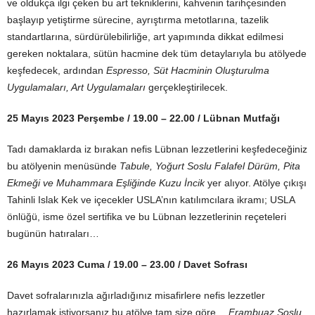
ve oldukça ilgi çeken bu art tekniklerini, kahvenin tarihçesinden
başlayıp yetiştirme sürecine, ayrıştırma metotlarına, tazelik
standartlarına, sürdürülebilirliğe, art yapımında dikkat edilmesi
gereken noktalara, sütün hacmine dek tüm detaylarıyla bu atölyede
keşfedecek, ardından
Espresso, Süt Hacminin Oluşturulma
Uygulamaları, Art Uygulamaları
gerçekleştirilecek.
25 Mayıs 2023 Perşembe / 19.00 – 22.00 / Lübnan Mutfağı
Tadı damaklarda iz bırakan nefis Lübnan lezzetlerini keşfedeceğiniz
bu atölyenin menüsünde
Tabule, Yoğurt Soslu Falafel Dürüm, Pita
Ekmeği ve Muhammara Eşliğinde Kuzu İncik
yer alıyor. Atölye çıkışı
Tahinli Islak Kek ve içecekler USLA’nın katılımcılara ikramı; USLA
önlüğü, isme özel sertifika ve bu Lübnan lezzetlerinin reçeteleri
bugünün hatıraları…
26 Mayıs 2023 Cuma / 19.00 – 23.00 / Davet Sofrası
Davet sofralarınızla ağırladığınız misafirlere nefis lezzetler
hazırlamak istiyorsanız bu atölye tam size göre…
Frambuaz Soslu,