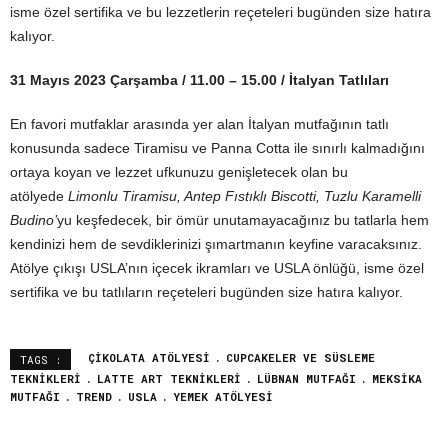
isme özel sertifika ve bu lezzetlerin reçeteleri bugünden size hatıra
kalıyor.
31 Mayıs 2023 Çarşamba / 11.00 – 15.00 / İtalyan Tatlıları
En favori mutfaklar arasında yer alan İtalyan mutfağının tatlı
konusunda sadece Tiramisu ve Panna Cotta ile sınırlı kalmadığını
ortaya koyan ve lezzet ufkunuzu genişletecek olan bu
atölyede
Limonlu Tiramisu, Antep Fıstıklı Biscotti, Tuzlu Karamelli
Budino’
yu keşfedecek, bir ömür unutamayacağınız bu tatlarla hem
kendinizi hem de sevdiklerinizi şımartmanın keyfine varacaksınız.
Atölye çıkışı USLA’nın içecek ikramları ve USLA önlüğü, isme özel
sertifika ve bu tatlıların reçeteleri bugünden size hatıra kalıyor.
ÇIKOLATA ATÖLYESI
CUPCAKELER VE SÜSLEME
TAGS :
TEKNIKLERI
LATTE ART TEKNIKLERI
LÜBNAN MUTFAĞI
MEKSIKA
MUTFAĞI
TREND
USLA
YEMEK ATÖLYESI