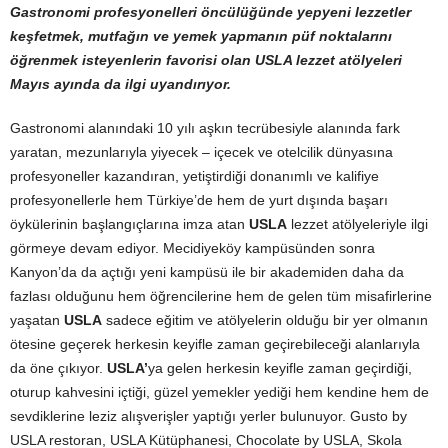
Gastronomi profesyonelleri öncülüğünde yepyeni lezzetler
keşfetmek, mutfağın ve yemek yapmanın püf noktalarını
öğrenmek isteyenlerin
favorisi olan USLA lezzet atölyeleri
Mayıs ayında da ilgi uyandırıyor.
Gastronomi alanındaki 10 yılı aşkın tecrübesiyle alanında fark
yaratan, mezunlarıyla yiyecek – içecek ve otelcilik dünyasına
profesyoneller kazandıran, yetiştirdiği donanımlı ve kalifiye
profesyonellerle hem Türkiye’de hem de yurt dışında başarı
öykülerinin başlangıçlarına imza atan
USLA
lezzet atölyeleriyle ilgi
görmeye devam ediyor. Mecidiyeköy kampüsünden sonra
Kanyon’da da açtığı yeni kampüsü ile bir akademiden daha da
fazlası olduğunu hem öğrencilerine hem de gelen tüm misafirlerine
yaşatan
USLA
sadece eğitim ve atölyelerin olduğu bir yer olmanın
ötesine geçerek herkesin keyifle zaman geçirebileceği alanlarıyla
da öne çıkıyor.
USLA’
ya gelen herkesin keyifle zaman geçirdiği,
oturup kahvesini içtiği, güzel yemekler yediği hem kendine hem de
sevdiklerine leziz alışverişler yaptığı yerler bulunuyor. Gusto by
USLA restoran, USLA Kütüphanesi, Chocolate by USLA, Skola