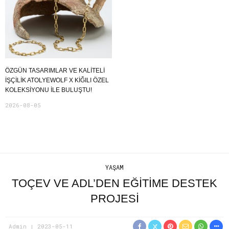
ÖZGÜN TASARIMLAR VE KALITELI
İŞÇILIK ATOLYEWOLF X KIĞILI ÖZEL
KOLEKSIYONU ILE BULUŞTU!
2026-08-05
YAŞAM
TOÇEV VE ADL’DEN EĞITIME DESTEK
PROJESI
Admin
2023-05-11