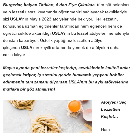
Burgerlar, İtalyan Tatlıları, A’dan Z’ye Çikolata,
tüm püf noktaları
ve o lezzeti ustası kıvamında öğrenmenizi sağlayacak teknikleriyle
sizi
USLA’
nın Mayıs 2023 atölyelerinde bekliyor. Her lezzetin,
konusunda uzman eğitmenler tarafından hem eğlenceli hem de
öğretici şekilde aktarıldığı
USLA’
nın bu lezzet atölyeleri menüleriyle
de iştah kabartıyor. Üstelik yaptığınız lezzetleri atölye
çıkışında
USLA
’nın keyifli ortamında yemek de atölyeleri daha
cazip kılıyor.
Mayıs ayında yeni lezzetler keşfedip, sevdiklerinle kaliteli anlar
geçirmek istiyor, iş stresini geride bırakarak yepyeni hobiler
edinmenin tam zamanı diyorsan USLA’nın bu ayki atölyelerine
mutlaka bir göz atmalısın!
Atölyeni Seç
Lezzetleri
Keşfet…
Hem