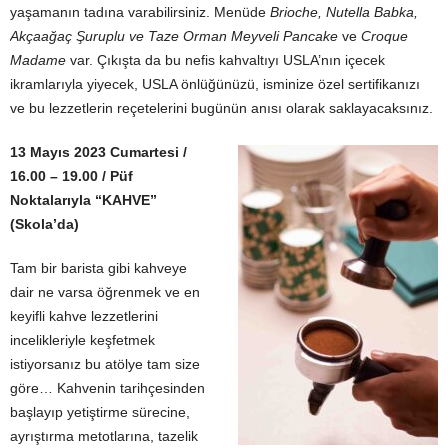
yaşamanın tadına varabilirsiniz. Menüde
Brioche, Nutella Babka,
Akçaağaç Şuruplu ve Taze Orman Meyveli Pancake
ve
Croque
Madame
var. Çıkışta da bu nefis kahvaltıyı USLA’nın içecek
ikramlarıyla yiyecek, USLA önlüğünüzü, isminize özel sertifikanızı
ve bu lezzetlerin reçetelerini bugünün anısı olarak saklayacaksınız.
13 Mayıs 2023 Cumartesi /
16.00 – 19.00 / Püf
Noktalarıyla “KAHVE”
(Skola’da)
Tam bir barista gibi kahveye
dair ne varsa öğrenmek ve en
keyifli kahve lezzetlerini
incelikleriyle keşfetmek
istiyorsanız bu atölye tam size
göre… Kahvenin tarihçesinden
başlayıp yetiştirme sürecine,
ayrıştırma metotlarına, tazelik