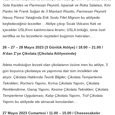
Sote Karides ve Parmesan Peynirli, Ispanak ve Roka Salatası, Kıtır
Panko Ve Frenk Soğan ile 3 Mantarlı Risotto, Parmesan Peynirli
Havuç Püresi Yatağında Erik Soslu Filet Mignon
bu atölyede
keşfedeceğiniz lezzetler… Atölye çıkışı Sıcak Volcano Kek ve
içecekler USLA’nın katılımcılara ikramı; USLA önlüğü, isme özel
sertifika ve bu lezzetlerin reçeteleri bugünün hatıraları…
26 – 27 – 28 Mayıs 2023 (3 Günlük Atölye) / 18.00 – 21.00 /
A’dan Z’ye Çikolata (Çikolata Atölyesinde)
Adeta mutluluğun lezzeti olan çikolatanın özüne inen bu atölye, 3
gün boyunca çikolataya ve yapımına dair tüm incelikleri ele
alıyor.
Çikolata Hakkında Teorik Bilgiler, Çikolata Temperleme
Teknikleri, Rochers Yapımı, Kırma Çikolata Yapımı, Çikolata
Renklendirme, Ganaj Yapımı, Kesme Çikolata Teknikleri, Çikolata
Temperleme Uygulaması, Kalıp Çikolata Yapımı, Trüf Çikolata
Yapımı
bu atölyede ele alınacak konulardan…
27 Mayıs 2023 Cumartesi / 11.00 – 15.00 / Cheesecakeler