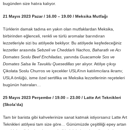
bugünden size hatıra kalıyor.
21 Mayıs 2023 Pazar / 16.00 – 19.00 / Meksika Mutfağı
Türklerin damak tadına en yakın olan mutfaklardan Meksika,
birbirinden eğlenceli, renkli ve türlü aromalar barındıran
lezzetleriyle sizi bu atölyede bekliyor. Bu atölyede keşfedeceğiniz
lezzetler arasında
Sebzeli ve Cheddarlı Nachos, Baharatlı ve Acı
Domates Soslu Beef Enchiladas,
yanında
Guacamole Sos ve
Domates Salsa
ile
Tavuklu Quesedillas
yer alıyor. Atölye çıkışı
Çikolata Soslu Churros ve içecekler USLA’nın katılımcılara ikramı;
USLA önlüğü, isme özel sertifika ve Meksika lezzetlerinin reçeteleri
bugünün hatıraları…
25 Mayıs 2023 Perşembe / 19.00 – 23.00 / Latte Art Teknikleri
(Skola’da)
Tam bir barista gibi kahvelerinize sanat katmak istiyorsanız Latte Art
Teknikleri atölyesi tam size göre… Günümüzde çeşitliliği epey artan