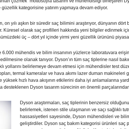
nları çözmek” mottosuyla tasarım ve mühendisliği birleştiren Dy
güzellik kategorisine yatırım yapmaya devam ediyor.
n yılı aşkın bir süredir saç bilimini araştırıyor, dünyanın dört 
r. Küresel olarak saç profilleri hakkında yeni bilgiler edinmek iç
müzdeki üç – dört yıl içinde yirmi yeni güzellik ürününü piyasa
6.000 mühendis ve bilim insanının yüzlerce laboratuvara erişim
 test edilmesine olanak tanıyor. Dyson’ın tüm saç tiplerine nasıl b
klı yollarını belirlemeye devam etmesi için mühendisler test düze
opları, termal kameralar ve hava akımı lazer duman makineleri gi
e yüksek hızlı hava akışının etkilerini daha iyi anlamalarına yardı
yla desteklenen Dyson tasarım sürecinin en önemli parçalarında
Dyson araştırmaları, saç tiplerinin benzersiz olduğunu 
belirlemek, istenen stile ulaşmanın ve saçı sağlıklı tu
hassasiyetleri sayesinde, Dyson mühendisleri ve bilim
geliştirdiler. Dyson saç bakım kategorisi ürünleri saç 