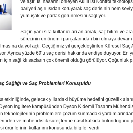
ve aşırı ısı hasarını önleyen Akıllı Isı Kontrol teknoloj
bariyeri aşırı ısıdan koruyarak saç derisinin nem sev
yumuşak ve parlak görünmesini sağlıyor.
Saçın yanı sıra kullanıcıları anlamak, saç bilimi ve a
sürecinin en önemli parçalarından biri olmaya devam 
ulmasına da yol açtı. Geçtiğimiz yıl gerçekleştirilen Küresel Sa
yor. Ayrıca yüzde 69’u saç derisi hakkında endişe duyuyor. En ya
ı için sağlıklı saçların çok önemli olduğu görülüyor. Çoğunluk p
aç Sağlığı ve Saç Problemleri Konuşuldu
s etkinliğinde, gelecek yıllardaki büyüme hedefini güzellik alan
ı. Dyson İngiltere kampüsünden Dyson Kıdemli Tasarım Mühendisi
on teknolojilerinin problemlere çözüm sunmadaki yardımlarında
rinden ve mühendislik süreçlerine nasıl katkıda bulunduğunu p
i ürünlerinin kullanımı konusunda bilgiler verdi.