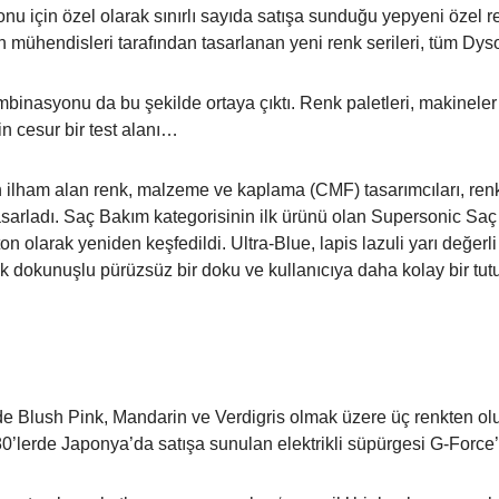
nu için özel olarak sınırlı sayıda satışa sunduğu yepyeni özel r
 mühendisleri tarafından tasarlanan yeni renk serileri, tüm Dyso
binasyonu da bu şekilde ortaya çıktı. Renk paletleri, makineler 
n cesur bir test alanı…
n ilham alan renk, malzeme ve kaplama (CMF) tasarımcıları, renk
tasarladı. Saç Bakım kategorisinin ilk ürünü olan Supersonic S
n olarak yeniden keşfedildi. Ultra-Blue, lapis lazuli yarı değerl
 dokunuşlu pürüzsüz bir doku ve kullanıcıya daha kolay bir tut
seri de Blush Pink, Mandarin ve Verdigris olmak üzere üç renkte
80’lerde Japonya’da satışa sunulan elektrikli süpürgesi G-Forc