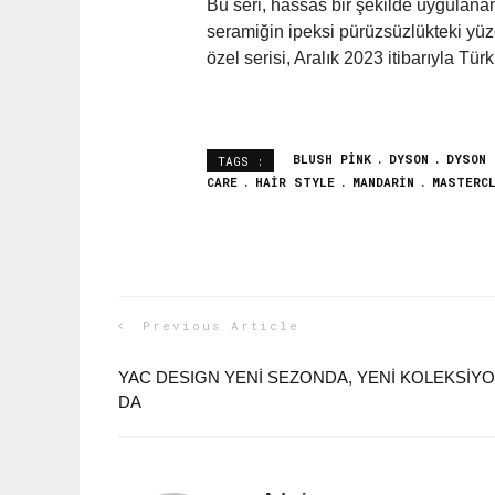
Bu seri, hassas bir şekilde uygulana
seramiğin ipeksi pürüzsüzlükteki yü
özel serisi, Aralık 2023 itibarıyla Tü
BLUSH PINK
DYSON
DYSON 
TAGS :
CARE
HAIR STYLE
MANDARIN
MASTERC
Previous Article
YAC DESIGN YENI SEZONDA, YENI KOLEKSIYO
DA