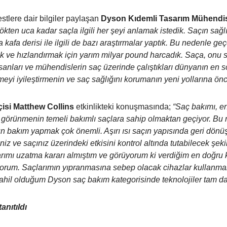
stlere dair bilgiler paylaşan
Dyson Kıdemli Tasarım Mühendis
ökten uca kadar saçla ilgili her şeyi anlamak istedik. Saçın sağl
a kafa derisi ile ilgili de bazı araştırmalar yaptık. Bu nedenle ge
ek ve hızlandırmak için yarım milyar pound harcadık. Saça, onu 
nsanları ve mühendislerin saç üzerinde çalıştıkları dünyanın en s
rmeyi iyileştirmenin ve saç sağlığını korumanın yeni yollarına ön
isi Matthew Collins
etkinlikteki konuşmasında;
“Saç bakımı, en
i görünmenin temeli bakımlı saçlara sahip olmaktan geçiyor. Bu 
bakım yapmak çok önemli. Aşırı ısı saçın yapısında geri dönüş
niz ve saçınız üzerindeki etkisini kontrol altında tutabilecek şekil
rımı uzatma kararı almıştım ve görüyorum ki verdiğim en doğru k
iyorum. Saçlarımın yıpranmasına sebep olacak cihazlar kullanm
ahil olduğum Dyson saç bakım kategorisinde teknolojiler tam da 
anıtıldı