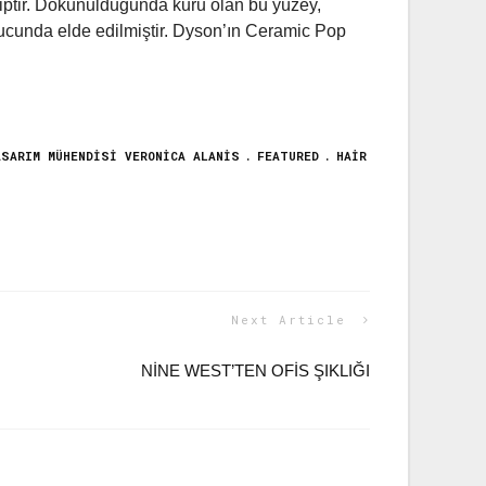
hiptir. Dokunulduğunda kuru olan bu yüzey,
ucunda elde edilmiştir. Dyson’ın Ceramic Pop
ASARIM MÜHENDISI VERONICA ALANIS
FEATURED
HAIR
Next Article
NINE WEST’TEN OFIS ŞIKLIĞI