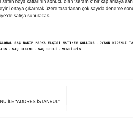
n saten boya katlarının sonucu olan ‘seramik’ bir kaplamaya sa
zeyini ortaya çıkarmak üzere tasarlanan çok sayıda deneme son
rkiye’de satışa sunulacak.
GLOBAL SAÇ BAKIM MARKA ELÇISI MATTHEW COLLINS
DYSON KIDEMLI T
LASS
SAÇ BAKIMI
SAÇ STILI
VERDIGRIS
NU ILE “ADDRES İSTANBUL”