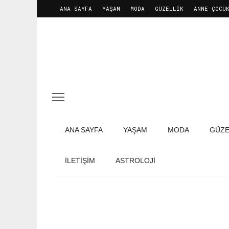
ANA SAYFA
YAŞAM
MODA
GÜZELLIK
ANNE ÇOCU
ANA SAYFA
YAŞAM
MODA
GÜZE
İLETIŞIM
ASTROLOJİ