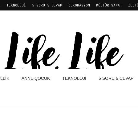
K
TEKNOLOJI
5 SORU 5 CEVAP
DEKORASYON
KÜLTÜR SANAT
İLET
LLIK
ANNE ÇOCUK
TEKNOLOJI
5 SORU 5 CEVAP