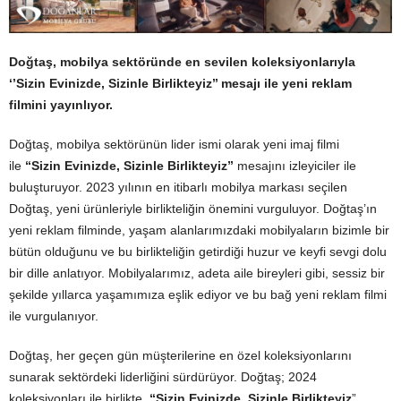
Doğtaş, mobilya sektöründe en sevilen koleksiyonlarıyla
‘’Sizin Evinizde, Sizinle Birlikteyiz’’ mesajı ile yeni reklam
filmini yayınlıyor.
Doğtaş, mobilya sektörünün lider ismi olarak yeni imaj filmi
ile
“Sizin Evinizde, Sizinle Birlikteyiz”
mesajını izleyiciler ile
buluşturuyor. 2023 yılının en itibarlı mobilya markası seçilen
Doğtaş, yeni ürünleriyle birlikteliğin önemini vurguluyor. Doğtaş’ın
yeni reklam filminde, yaşam alanlarımızdaki mobilyaların bizimle bir
bütün olduğunu ve bu birlikteliğin getirdiği huzur ve keyfi sevgi dolu
bir dille anlatıyor. Mobilyalarımız, adeta aile bireyleri gibi, sessiz bir
şekilde yıllarca yaşamımıza eşlik ediyor ve bu bağ yeni reklam filmi
ile vurgulanıyor.
Doğtaş, her geçen gün müşterilerine en özel koleksiyonlarını
sunarak sektördeki liderliğini sürdürüyor. Doğtaş; 2024
koleksiyonları ile birlikte,
“Sizin Evinizde, Sizinle Birlikteyiz
”