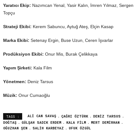
Yaratıcı Ekip:
Nazımcan Yenal, Yasir Kalın, İmren Yılmaz, Sergen
Topçu
Strateji Ekibi:
Kerem Sabuncu, Aytuğ Ateş, Elçin Kasap
Marka Ekibi:
Setenay Ergin, Buse Uzun, Ceren İşvarlar
Prodüksiyon Ekibi:
Onur Mis, Burak Çelikkaya
Yapım Şirketi:
Kala Film
Yönetmen:
Deniz Tarsus
Müzik:
Onur Cumaoğlu
ALI CAN SAVAŞ
ÇAĞRI ÖZTÜRK
DENIZ TARSUS
TAGS :
DOĞTAŞ
GÜLŞAH SADIK ERDEM
KALA FILM
MERT DEMIRHAN
OĞUZHAN ŞEN
SALIH KARBEYAZ
UFUK ÖZGÜL