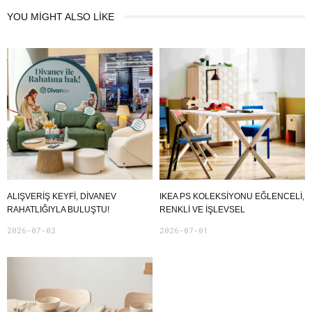
YOU MIGHT ALSO LIKE
ALIŞVERIŞ KEYFI, DIVANEV
IKEA PS KOLEKSIYONU EĞLENCELI,
RAHATLIĞIYLA BULUŞTU!
RENKLI VE İŞLEVSEL
2026-07-02
2026-07-01