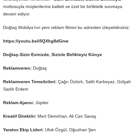
mottosuyla müşterilerine kaliteli ve özel bir birliktelik sunmaya
devam ediyor.
Doğtaş Mobilya’nın yeni reklam filmini bu adresten izleyebilirsiniz:
https://youtu.be/i5QXhg8dGnw
Doğtaş-Sizin Evinizde, Sizinle Birlikteyiz Künye
Reklamveren:
Doğtaş
Reklamveren Temsilcileri:
Çağrı Öztürk, Salih Karbeyaz, Gülşah
Sadık Erdem
Reklam Ajansı:
Jüpiter
Kreatif Direktör:
Mert Demirhan, Ali Can Savaş
Yaratıcı Ekip Lideri:
Ufuk Özgül, Oğuzhan Şen