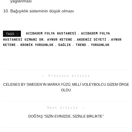
yağlanması
Bağışıklık sisteminin düşük olması
ACIBADEM FULYA HASTANESI
ACIBADEM FULYA
TAGS :
HASTANESI UZMANI DR. AYNUR KETENE
AKDENIZ DIYETI
AYNUR
KETENE
KRONIK YORGUNLUK
SAĞLIK
TREND
YORGUNLUK
Previous Article
CELENES BY SWEDEN’IN MARKA YÜZÜ; MİLLİ VOLEYBOLCU GİZEM ÖRGE
OLDU
Next Article
DOĞTAŞ “SİZİN EVİNİZDE, SİZİNLE BİRLİKTE’’