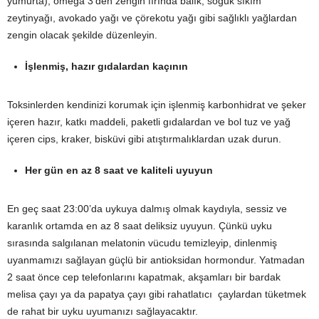
yumurta), omega 3’den zengin fırında balık, soğuk sıkım
zeytinyağı, avokado yağı ve çörekotu yağı gibi sağlıklı yağlardan
zengin olacak şekilde düzenleyin.
İşlenmiş, hazır gıdalardan kaçının
Toksinlerden kendinizi korumak için işlenmiş karbonhidrat ve şeker
içeren hazır, katkı maddeli, paketli gıdalardan ve bol tuz ve yağ
içeren cips, kraker, bisküvi gibi atıştırmalıklardan uzak durun.
Her gün en az 8 saat ve kaliteli uyuyun
En geç saat 23:00’da uykuya dalmış olmak kaydıyla, sessiz ve
karanlık ortamda en az 8 saat deliksiz uyuyun. Çünkü uyku
sırasında salgılanan melatonin vücudu temizleyip, dinlenmiş
uyanmamızı sağlayan güçlü bir antioksidan hormondur. Yatmadan
2 saat önce cep telefonlarını kapatmak, akşamları bir bardak
melisa çayı ya da papatya çayı gibi rahatlatıcı çaylardan tüketmek
de rahat bir uyku uyumanızı sağlayacaktır.