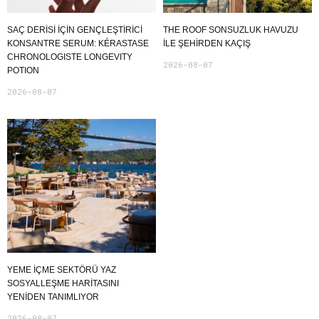
SAÇ DERİSİ İÇİN GENÇLEŞTİRİCİ
THE ROOF SONSUZLUK HAVUZU
KONSANTRE SERUM: KÉRASTASE
ILE ŞEHIRDEN KAÇIŞ
CHRONOLOGISTE LONGEVITY
2026-08-07
POTION
2026-08-07
YEME İÇME SEKTÖRÜ YAZ
SOSYALLEŞME HARITASINI
YENIDEN TANIMLIYOR
2026-08-07