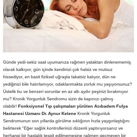
Günde yedi-sekiz saat uyumanıza rağmen yataktan dinlenememiş
olarak kalkıyor, gün içinde kendinizi çok halsiz ve mutsuz
hissediyor, en basit fiziksel uğraşta takatsiz kalıyor, dün ne
yediğinizi bile hatırlamıyor, odaklanmakta zorluk mu yaşıyorsunuz?
Üstelik bu ve benzeri sorunlar en az altı aydır peşinizi bırakmıyor
mu? Kronik Yorgunluk Sendromu sizin de kapınızı çalmış
olabilir!
Fonksiyonel Tıp çalışmaları yürüten
Acıbadem Fulya
Hastanesi Uzmanı Dr. Aynur Ketene
Kronik Yorgunluk
Sendromunun son yıllarda görülme sıklığının hızla yaygınlaştığını
belirterek “Eğer sağlık kontrollerinizi düzenli yaptırıyorsanız ve
herhangi bir hastalık tespit edilmemesine rağmen geçmeyen bir