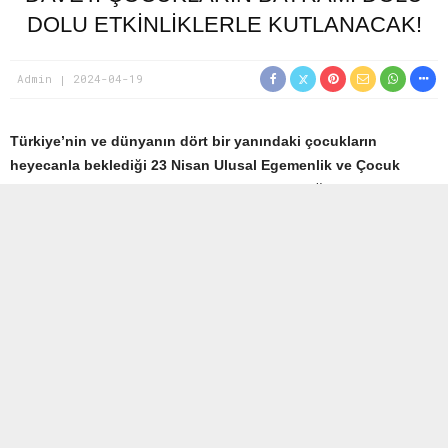
DOLU ETKINLIKLERLE KUTLANACAK!
Admin
2024-04-19
Türkiye’nin ve dünyanın dört bir yanındaki çocukların
heyecanla beklediği 23 Nisan Ulusal Egemenlik ve Çocuk
Bayramı yaklaşıyor! Bu özel gün, her yıl olduğu gibi coşkuyla
kutlanacak ve çocukların mutluluğu için dolu dolu etkinliklerle
taçlanacak. Bu yıl da 23 Nisan ruhunu canlandırmak için
birbirinden renkli ve eğlenceli etkinliklerle dolu bir program
hazırladık.
Hazırlayan Dença Çoturoğlu
Uluslararası 7. İstanbul Çocuk ve Gençlik San
at Bienali
başlıyor.
Dünyada ve
Türkiye’de tek olan İstanbul
Çocuk ve Gençlik Sanat