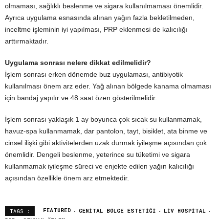
olmaması, sağlıklı beslenme ve sigara kullanılmaması önemlidir.
Ayrıca uygulama esnasında alınan yağın fazla bekletilmeden,
inceltme işleminin iyi yapılması, PRP eklenmesi de kalıcılığı
arttırmaktadır.
Uygulama sonrası nelere dikkat edilmelidir?
İşlem sonrası erken dönemde buz uygulaması, antibiyotik
kullanılması önem arz eder. Yağ alınan bölgede kanama olmaması
için bandaj yapılır ve 48 saat özen gösterilmelidir.
İşlem sonrası yaklaşık 1 ay boyunca çok sıcak su kullanmamak,
havuz-spa kullanmamak, dar pantolon, tayt, bisiklet, ata binme ve
cinsel ilişki gibi aktivitelerden uzak durmak iyileşme açısından çok
önemlidir. Dengeli beslenme, yeterince su tüketimi ve sigara
kullanmamak iyileşme süreci ve enjekte edilen yağın kalıcılığı
açısından özellikle önem arz etmektedir.
FEATURED
GENITAL BÖLGE ESTETIĞI
LIV HOSPITAL
TAGS :