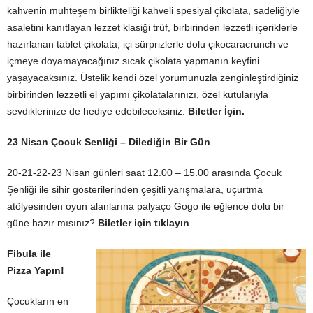
kahvenin muhteşem birlikteliği kahveli spesiyal çikolata, sadeliğiyle
asaletini kanıtlayan lezzet klasiği trüf, birbirinden lezzetli içeriklerle
hazırlanan tablet çikolata, içi sürprizlerle dolu çikocaracrunch ve
içmeye doyamayacağınız sıcak çikolata yapmanın keyfini
yaşayacaksınız. Üstelik kendi özel yorumunuzla zenginleştirdiğiniz
birbirinden lezzetli el yapımı çikolatalarınızı, özel kutularıyla
sevdiklerinize de hediye edebileceksiniz.
Biletler İçin.
23 Nisan Çocuk Senliği – Dilediğin Bir Gün
20-21-22-23 Nisan günleri saat 12.00 – 15.00 arasında Çocuk
Şenliği ile sihir gösterilerinden çeşitli yarışmalara, uçurtma
atölyesinden oyun alanlarına palyaço Gogo ile eğlence dolu bir
güne hazır mısınız?
Biletler için tıklayın
.
Fibula ile
Pizza Yapın!
Çocukların en