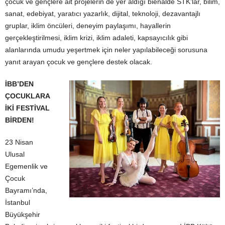
çocuk ve gençlere ait projelerin de yer aldığı bienalde STK’lar, bilim,
sanat, edebiyat, yaratıcı yazarlık, dijital, teknoloji, dezavantajlı
gruplar, iklim öncüleri, deneyim paylaşımı, hayallerin
gerçekleştirilmesi, iklim krizi, iklim adaleti, kapsayıcılık gibi
alanlarında umudu yeşertmek için neler yapılabileceği sorusuna
yanıt arayan çocuk ve gençlere destek olacak.
İBB’DEN
ÇOCUKLARA
İKİ FESTİVAL
BİRDEN!
23 Nisan
Ulusal
Egemenlik ve
Çocuk
Bayramı’nda,
İstanbul
Büyükşehir