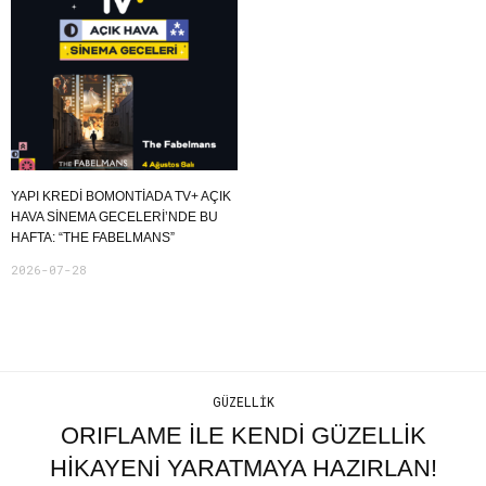
YAPI KREDI BOMONTIADA TV+ AÇIK
HAVA SINEMA GECELERI’NDE BU
HAFTA: “THE FABELMANS”
2026-07-28
GÜZELLIK
ORIFLAME İLE KENDİ GÜZELLİK
HİKAYENİ YARATMAYA HAZIRLAN!