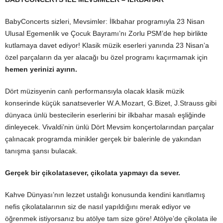
BabyConcerts sizleri, Mevsimler: İlkbahar programıyla 23 Nisan
Ulusal Egemenlik ve Çocuk Bayramı’nı Zorlu PSM’de hep birlikte
kutlamaya davet ediyor! Klasik müzik eserleri yanında 23 Nisan’a
özel parçaların da yer alacağı bu özel programı kaçırmamak için
hemen yerinizi ayırın.
Dört müzisyenin canlı performansıyla olacak klasik müzik
konserinde küçük sanatseverler W.A.Mozart, G.Bizet, J.Strauss gibi
dünyaca ünlü bestecilerin eserlerini bir ilkbahar masalı eşliğinde
dinleyecek. Vivaldi’nin ünlü Dört Mevsim konçertolarından parçalar
çalınacak programda minikler gerçek bir balerinle de yakından
tanışma şansı bulacak.
Gerçek bir çikolatasever, çikolata yapmayı da sever.
Kahve Dünyası’nın lezzet ustalığı konusunda kendini kanıtlamış
nefis çikolatalarının siz de nasıl yapıldığını merak ediyor ve
öğrenmek istiyorsanız bu atölye tam size göre! Atölye’de çikolata ile