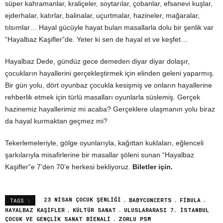
süper kahramanlar, kraliçeler, soytarılar, çobanlar, efsanevi kuşlar,
ejderhalar, katırlar, balinalar, uçurtmalar, hazineler, mağaralar,
tılsımlar… Hayal gücüyle hayat bulan masallarla dolu bir şenlik var
“Hayalbaz Kaşifler”de. Yeter ki sen de hayal et ve keşfet…
Hayalbaz Dede, gündüz gece demeden diyar diyar dolaşır,
çocukların hayallerini gerçekleştirmek için elinden geleni yaparmış.
Bir gün yolu, dört oyunbaz çocukla kesişmiş ve onların hayallerine
rehberlik etmek için türlü masalları oyunlarla süslemiş. Gerçek
hazinemiz hayallerimiz mi acaba? Gerçeklere ulaşmanın yolu biraz
da hayal kurmaktan geçmez mi?
Tekerlemeleriyle, gölge oyunlarıyla, kağıttan kuklaları, eğlenceli
şarkılarıyla misafirlerine bir masallar şöleni sunan “Hayalbaz
Kaşifler”e 7’den 70’e herkesi bekliyoruz.
Biletler için.
23 NISAN ÇOCUK ŞENLIĞI
BABYCONCERTS
FIBULA
TAGS :
HAYALBAZ KAŞIFLER
KÜLTÜR SANAT
ULUSLARARASI 7. İSTANBUL
ÇOCUK VE GENÇLIK SANAT BIENALI
ZORLU PSM