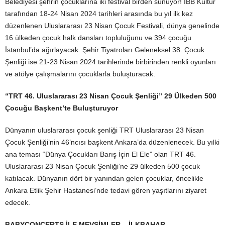
Belediyesi şehrin çocuklarına iki festival birden sunuyor! İBB Kültür
tarafından 18-24 Nisan 2024 tarihleri arasında bu yıl ilk kez
düzenlenen Uluslararası 23 Nisan Çocuk Festivali, dünya genelinde
16 ülkeden çocuk halk dansları topluluğunu ve 394 çocuğu
İstanbul’da ağırlayacak. Şehir Tiyatroları Geleneksel 38. Çocuk
Şenliği ise 21-23 Nisan 2024 tarihlerinde birbirinden renkli oyunları
ve atölye çalışmalarını çocuklarla buluşturacak.
“TRT 46. Uluslararası 23 Nisan Çocuk Şenliği” 29 Ülkeden 500
Çocuğu Başkent’te Buluşturuyor
Dünyanın uluslararası çocuk şenliği TRT Uluslararası 23 Nisan
Çocuk Şenliği’nin 46’ncısı başkent Ankara’da düzenlenecek. Bu yılki
ana teması “Dünya Çocukları Barış İçin El Ele” olan TRT 46.
Uluslararası 23 Nisan Çocuk Şenliği’ne 29 ülkeden 500 çocuk
katılacak. Dünyanın dört bir yanından gelen çocuklar, öncelikle
Ankara Etlik Şehir Hastanesi’nde tedavi gören yaşıtlarını ziyaret
edecek.
BABYCONCERTS İLE MEVSİMLER – İLKBAHAR