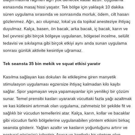
esnasında masaj hissi yaşatır. Tek bölge için yaklaşık 10 dakika
süren uygulama sırasında ve sonrasında morluk, ödem, cilt hasarı
gözlenmez. Ağrı, acı oluşmaz, lokal ya da topikal anesteziye ihtiyaç
duyulmaz. Kalça, basen, ön bacak, arka bacak, iç bacak, karın ve
bel çevresi gibi birçok bölgeye uygulanan, bölgesel incelme, selülit
tedavisi ve sıkılaşma gibi birçok etkiyi aynı anda sunan uygulama
sonrası günlük aktivite kesintiye uğramaz.
Tek seansta 35 bin mekik ve squat etkisi yaratır
Kasılma sağlayan kas dokuları ile etkileşime giren manyetik
stimulasyon uygulaması egzersize ihtiyaç kalmadan kilo kaybı
sağlar. Spor yapmayan veya yapamayanlar için yenilikçi bir çözüm
sunar. Temel prensibi kasları uyararak vücuttaki fazla yağı azaltmak
ve kas kütlesini artırmak olan uygulama, zahmetsiz bir şekilde fit ve
sağlıklı bir vücudun temellerini atar. Kalça, karın, kollar ve bacaklar
gibi vücudun farklı bölgelerine uygulanabilen yöntem etkisini birkaç
seansta gösterir. Yağları azaltır ve kasların yoğunluğunu artırır ve
postural görünüşü iyileştirir. Acısız ve konforlu bir yöntem olan