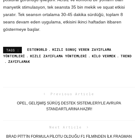
manyetik stimulasyon, tek seansta 35 bin mekik ve squat etkisi
yaratır. Tek seansın ortalama 30-45 dakika sürdüğü, toplam 8
seans devam eden uygulama, etkisini ikinci haftadan itibaren
göstermeye başlar.
ESTEWORLD
HIZLI SONUÇ VEREN ZAYIFLAMA
TAGS :
YÖNTEMLERI
HIZLI ZAYIFLAMA YÖNTEMLERI
KILO VERMEK
TREND
ZAYIFLAMAK
Previous Article
OPEL, GELIŞMIŞ SÜRÜŞ DESTEK SISTEMLERIYLE AVRUPA
STANDARTLARINA HAZIR!
Next Article
BRAD PITT’IN FORMULA PILOTU OLDUĞU F1 FILMINDEN ILK FRAGMAN