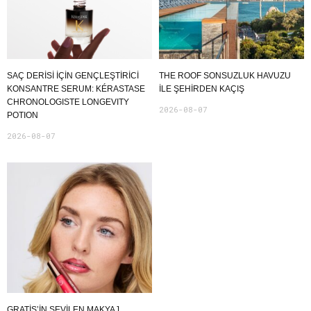
SAÇ DERİSİ İÇİN GENÇLEŞTİRİCİ
THE ROOF SONSUZLUK HAVUZU
KONSANTRE SERUM: KÉRASTASE
ILE ŞEHIRDEN KAÇIŞ
CHRONOLOGISTE LONGEVITY
2026-08-07
POTION
2026-08-07
GRATIS’IN SEVILEN MAKYAJ