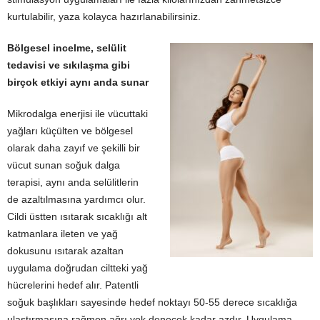
kurtulabilir, yaza kolayca hazırlanabilirsiniz.
Bölgesel incelme, selülit
tedavisi ve sıkılaşma gibi
birçok etkiyi aynı anda sunar
Mikrodalga enerjisi ile vücuttaki
yağları küçülten ve bölgesel
olarak daha zayıf ve şekilli bir
vücut sunan soğuk dalga
terapisi, aynı anda selülitlerin
de azaltılmasına yardımcı olur.
Cildi üstten ısıtarak sıcaklığı alt
katmanlara ileten ve yağ
dokusunu ısıtarak azaltan
uygulama doğrudan ciltteki yağ
hücrelerini hedef alır. Patentli
soğuk başlıkları sayesinde hedef noktayı 50-55 derece sıcaklığa
ulaştırmasına rağmen ağrı yok denecek kadar azdır. Uygulama