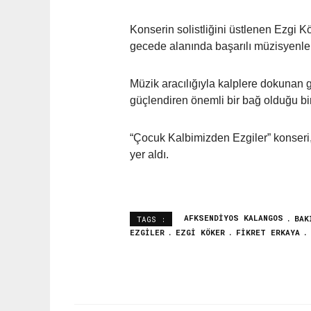
Konserin solistliğini üstlenen Ezgi K
gecede alanında başarılı müzisyenlerd
Müzik aracılığıyla kalplere dokunan g
güçlendiren önemli bir bağ olduğu bi
“Çocuk Kalbimizden Ezgiler” konseri, 
yer aldı.
AFKSENDIYOS KALANGOS
BAK
TAGS :
EZGILER
EZGI KÖKER
FIKRET ERKAYA