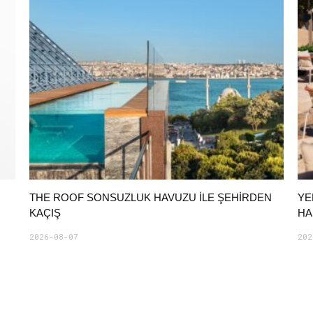
THE ROOF SONSUZLUK HAVUZU ILE ŞEHIRDEN
YE
KAÇIŞ
HA
2026-08-07
202