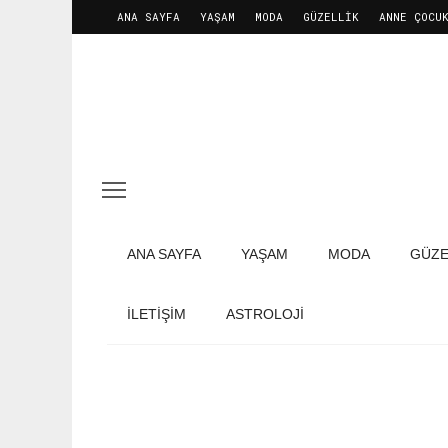
ANA SAYFA
YAŞAM
MODA
GÜZELLIK
ANNE ÇOCU
ANA SAYFA
YAŞAM
MODA
GÜZE
İLETIŞIM
ASTROLOJİ