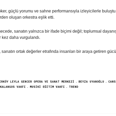
öker, güçlü yorumu ve sahne performansıyla izleyicilerle buluştu
en oluşan orkestra eşlik etti.
ecede, sanatın yalnızca bir ifade biçimi değil; toplumsal dayan
r kez daha vurgulandı.
sanatın ortak değerler etrafında insanları bir araya getiren güc
IRKÖY LEYLA GENCER OPERA VE SANAT MERKEZI
BEYZA UYANOĞLU
CANS
KALANGOS VAKFI
MUSIKI EĞITIM VAKFI
TREND