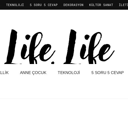
K
TEKNOLOJI
5 SORU 5 CEVAP
DEKORASYON
KÜLTÜR SANAT
İLET
LLIK
ANNE ÇOCUK
TEKNOLOJI
5 SORU 5 CEVAP