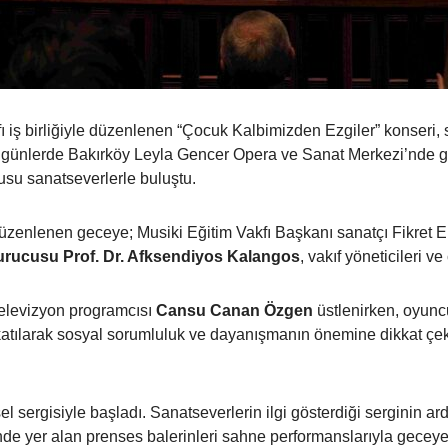
ı iş birliğiyle düzenlenen “Çocuk Kalbimizden Ezgiler” konseri,
 günlerde Bakırköy Leyla Gencer Opera ve Sanat Merkezi’nde ger
gusu sanatseverlerle buluştu.
düzenlenen geceye; Musiki Eğitim Vakfı Başkanı sanatçı Fikret E
urucusu Prof. Dr. Afksendiyos Kalangos
, vakıf yöneticileri ve
elevizyon programcısı
Cansu Canan Özgen
üstlenirken, oyunc
atılarak sosyal sorumluluk ve dayanışmanın önemine dikkat çek
el sergisiyle başladı. Sanatseverlerin ilgi gösterdiği serginin 
de yer alan prenses balerinleri sahne performanslarıyla geceye 