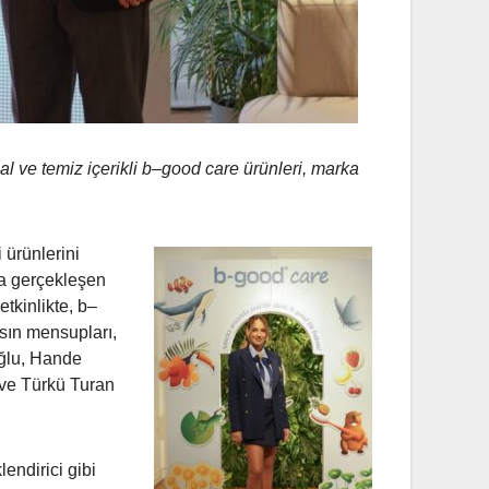
l ve temiz içerikli
b
–
good
care
ürünleri, marka
 ürünlerini
da gerçekleşen
etkinlikte, b
–
asın mensupları,
oğlu, Hande
ve Türkü Turan
endirici gibi