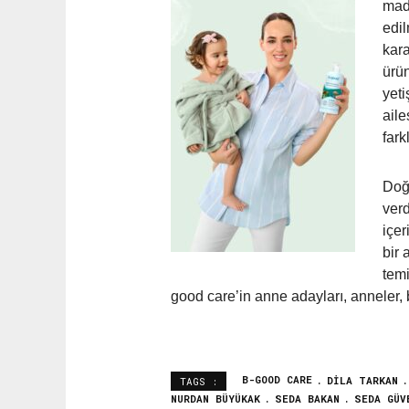
mad
edil
kara
ürün
yeti
aile
fark
Doğa
ver
içer
bir 
tem
good
care
’in anne adayları, anneler,
B-GOOD CARE
DILA TARKAN
TAGS :
NURDAN BÜYÜKAK
SEDA BAKAN
SEDA GÜV