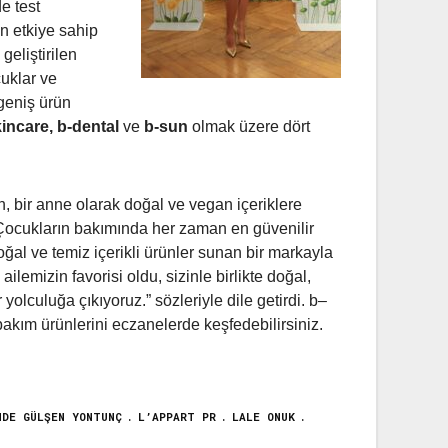
e test
an etkiye sahip
geliştirilen
cuklar ve
 geniş ürün
kincare,
b
-dental
ve
b
-sun
olmak üzere dört
, bir anne olarak doğal ve vegan içeriklere
“Çocukların bakımında her zaman en güvenilir
ğal ve temiz içerikli ürünler sunan bir markayla
lemizin favorisi oldu, sizinle birlikte doğal,
olculuğa çıkıyoruz.” sözleriyle dile getirdi.
b
–
 bakım ürünlerini eczanelerde keşfedebilirsiniz.
NDE GÜLŞEN YONTUNÇ
L’APPART PR
LALE ONUK