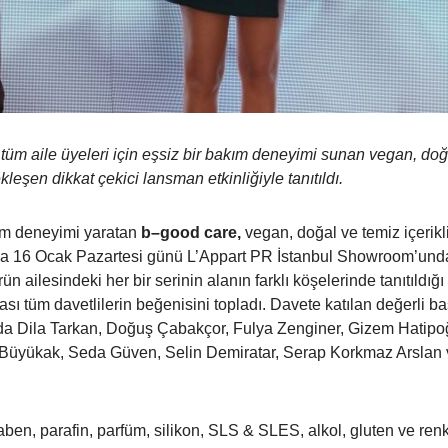
 tüm aile üyeleri için eşsiz bir bakım deneyimi sunan vegan, doğa
leşen dikkat çekici lansman etkinliğiyle tanıtıldı.
kım deneyimi yaratan
b
–
good
care
,
vegan, doğal ve temiz içerikli
ıyla 16 Ocak Pazartesi günü L’Appart PR İstanbul Showroom’un
rün ailesindeki her bir serinin alanın farklı köşelerinde tanıtıldığı 
ası tüm davetlilerin beğenisini topladı. Davete katılan değerli b
sında Dila Tarkan, Doğuş Çabakçor, Fulya Zenginer, Gizem Hatip
B
üyükak, Seda Güven, Selin Demiratar, Serap Korkmaz Arslan 
ben, parafin, parfüm, silikon, SLS & SLES, alkol, gluten ve renkl