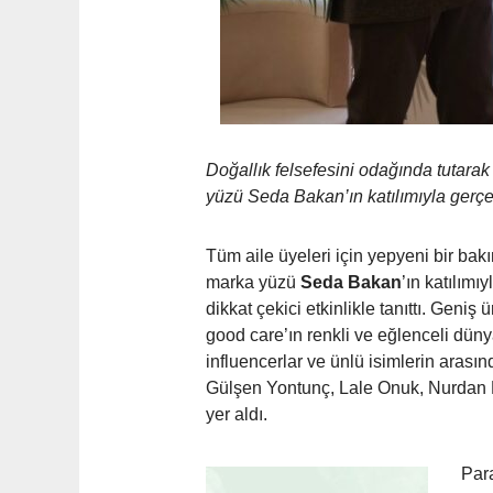
Doğallık felsefesini odağında tutarak
yüzü Seda Bakan’ın katılımıyla gerçek
Tüm aile üyeleri için yepyeni bir ba
marka yüzü
Seda Bakan
’ın katılım
dikkat çekici etkinlikle tanıttı. Geniş ü
g
ood
c
are’
ın renkli ve eğlenceli düny
influencerlar ve ünlü isimlerin ara
Gülşen Yontunç, Lale Onuk, Nurdan
yer aldı.
Para