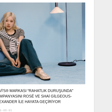
VI’S® MARKASI “RAHATLIK DURUŞUNDA”
MPANYASINI ROSÉ VE SHAI GILGEOUS-
EXANDER ILE HAYATA GEÇIRIYOR
6-08-05