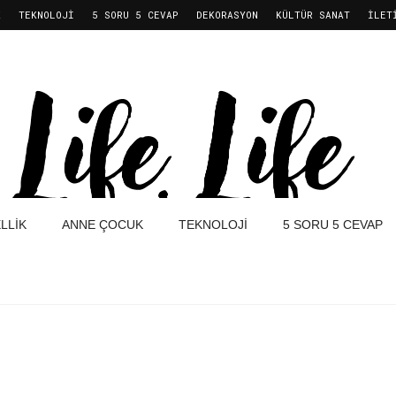
K
TEKNOLOJI
5 SORU 5 CEVAP
DEKORASYON
KÜLTÜR SANAT
İLET
LLIK
ANNE ÇOCUK
TEKNOLOJI
5 SORU 5 CEVAP