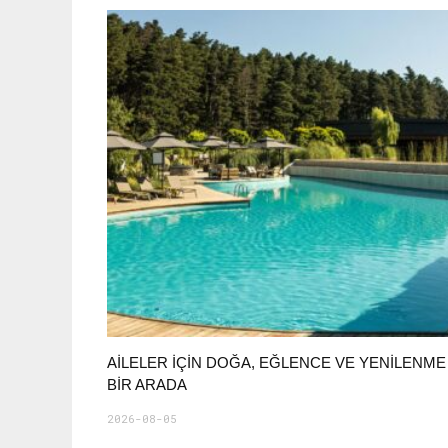
AILELER İÇIN DOĞA, EĞLENCE VE YENILENME
BIR ARADA
2026-08-05