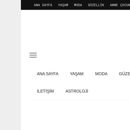
ANA SAYFA
YAŞAM
MODA
GÜZELLIK
ANNE ÇOCU
ANA SAYFA
YAŞAM
MODA
GÜZE
İLETIŞIM
ASTROLOJİ