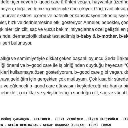
deler içermeyen
b
–
good
care
ürünleri vegan, hayvanlar üzerind
meyen, doğal ve temiz içerikleriyle öne çıkıyor. Güçlü antioksid
 mürver ekstresi içeren ve patentli enkapsülasyon teknolojisiyle 
ler, hızlı­­ ve derinlemesine etki gösteriyor. Anneler, bebekler, ço
şkinler için cilt, saç ve vücut bakım ihtiyaçlarına özel geliştirilen
sinde, dermatolojik olarak test edilmiş
b
-baby &
b
-mother
,
b
-s
lı seri bulunuyor.
llığı ve samimiyetiyle dikkat çeken başarılı oyuncu Seda Bakan
diği önemi ve
b
–
good
care
ile iş birliğinden duyduğu heyecanı 
ikleri kullanmaya özen gösteriyorum.
b
–
good
care
gibi vegan, do
araya geldiğim için gerçekten çok mutluyum. Çok kısa bir sürede ai
iz ve eğlenceli
b
–
good
care
dünyasını keşfedeceğimiz harika bir y
 bebekler, çocuklar ve yetişkinler için sunduğu cilt, saç ve vücut
DOĞUŞ ÇABAKÇOR
FEATURED
FULYA ZENGINER
GIZEM HATIPOĞLU
HA
EN
SELIN DEMIRATAR
SERAP KORKMAZ ARSLAN
TÜRKÜ TURAN