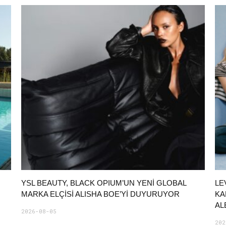
YSL BEAUTY, BLACK OPIUM’UN YENİ GLOBAL
LE
MARKA ELÇİSİ ALISHA BOE’Yİ DUYURUYOR
KA
AL
2026-08-05
202