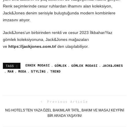
Renk seçimlerinde cesur ruhlardan ilhamını alan koleksiyon,
Jack&Jones denim serisiyle buluştuğunda modern kombinlere
imzasını atıyor.
Jack&Jones’un birbirinden renkli ve cesur 2023 İlkbahar/Yaz
gömlek koleksiyonuna, Jack&Jones mağazaları
ve
https://jackjones.com.tr/
den ulaşılabiliyor.
ERKEK MODASI
GÖMLEK
GÖMLEK MODASI
JACK&JONES
TAGS :
MAN
MODA
STYLING
TREND
Previous Article
NG HOTELS’TEN YAZA ÖZEL BAKIMLAR TATİL, BAKIM VE MASAJ KEYFİNİ
BİR ARADA YAŞAYIN!