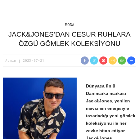
MODA
JACK&JONES’DAN CESUR RUHLARA
ÖZGÜ GÖMLEK KOLEKSIYONU
Admin
2023-07-21
Dünyaca ünlü
Danimarka markası
Jack&Jones, yenilen
mevsimin enerjisiyle
tasarladığı yeni gömlek
koleksiyonu ile her
zevke hitap ediyor.
Jack&Jones