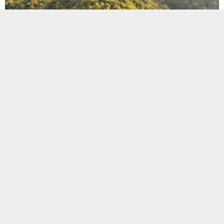
Kişiselleştirilmiş hizmet anlayışı ile konuklarına huzurlu anlar
yaratan
NG
SAPANCA,
NG
ENJOY ve
NG
AFYON, özel masaj ve
bakımlarıyla stresten arınmak isteyen konuklarını bekliyor.
Tatilde eğlenip dinlenirken bir yandan da vücudunuzu ve cildinizi
yenileyerek lüks bir deneyim yaşamak ister misiniz? Yanıtınız “evet”
ise
NG
Hotels’in modern spa uygulamaları ve bakımları tam siz
göre
!