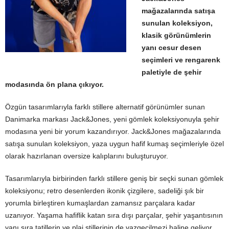
mağazalarında satışa
sunulan koleksiyon,
klasik görünümlerin
yanı cesur desen
seçimleri ve rengarenk
paletiyle de şehir
modasında ön plana çıkıyor.
Özgün tasarımlarıyla farklı stillere alternatif görünümler sunan
Danimarka markası Jack&Jones, yeni gömlek koleksiyonuyla şehir
modasına yeni bir yorum kazandırıyor. Jack&Jones mağazalarında
satışa sunulan koleksiyon, yaza uygun hafif kumaş seçimleriyle özel
olarak hazırlanan oversize kalıplarını buluşturuyor.
Tasarımlarıyla birbirinden farklı stillere geniş bir seçki sunan gömlek
koleksiyonu; retro desenlerden ikonik çizgilere, sadeliği şık bir
yorumla birleştiren kumaşlardan zamansız parçalara kadar
uzanıyor. Yaşama hafiflik katan sıra dışı parçalar, şehir yaşantısının
yanı sıra tatillerin ve plaj stillerinin de vazgeçilmezi haline geliyor.