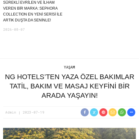
SÜREKLI EVRILEN VE ILHAM
VEREN BIR MARKA: SEPHORA
COLLECTION EN YENI SERISI ILE
ARTIK DUŞTA DA SENINLE!
2026-08-07
YAŞAM
NG HOTELS’TEN YAZA ÖZEL BAKIMLAR
TATİL, BAKIM VE MASAJ KEYFİNİ BİR
ARADA YAŞAYIN!
Admin
2023-07-19