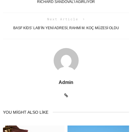
RICHARD SANDOVAL’I AĞIRLIYOR
Next Article
BASF KIDS’ LAB’IN YENI ADRESI, RAHMI M. KOÇ MÜZESI OLDU
Admin
YOU MIGHT ALSO LIKE