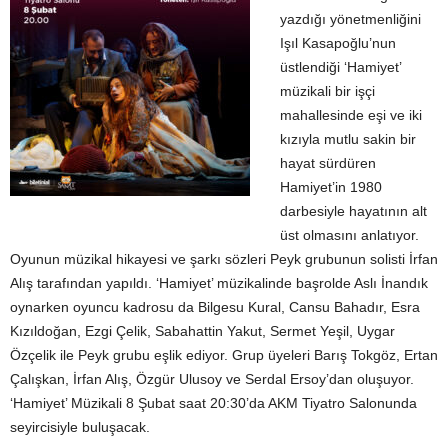
yazdığı yönetmenliğini
Işıl Kasapoğlu’nun
üstlendiği ‘Hamiyet’
müzikali bir işçi
mahallesinde eşi ve iki
kızıyla mutlu sakin bir
hayat sürdüren
Hamiyet’in 1980
darbesiyle hayatının alt
üst olmasını anlatıyor.
Oyunun müzikal hikayesi ve şarkı sözleri Peyk grubunun solisti İrfan
Alış tarafından yapıldı. ‘Hamiyet’ müzikalinde başrolde Aslı İnandık
oynarken oyuncu kadrosu da Bilgesu Kural, Cansu Bahadır, Esra
Kızıldoğan, Ezgi Çelik, Sabahattin Yakut, Sermet Yeşil, Uygar
Özçelik ile Peyk grubu eşlik ediyor. Grup üyeleri Barış Tokgöz, Ertan
Çalışkan, İrfan Alış, Özgür Ulusoy ve Serdal Ersoy’dan oluşuyor.
‘Hamiyet’ Müzikali 8 Şubat saat 20:30’da AKM Tiyatro Salonunda
seyircisiyle buluşacak.