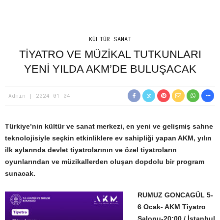
KÜLTÜR SANAT
TİYATRO VE MÜZİKAL TUTKUNLARI
YENİ YILDA AKM’DE BULUŞACAK
Admin
2024-01-04
Türkiye’nin kültür ve sanat merkezi,
en yeni ve gelişmiş sahne
teknolojisiyle seçkin etkinliklere ev sahipliği yapan AKM, yılın
ilk aylarında devlet tiyatrolarının ve özel tiyatroların
oyunlarından ve müzikallerden oluşan dopdolu bir program
sunacak.
RUMUZ GONCAGÜL
5-
6 Ocak- AKM Tiyatro
Salonu-20:00 / İstanbul