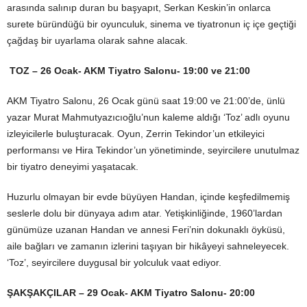
arasında salınıp duran bu başyapıt, Serkan Keskin’in onlarca
surete büründüğü bir oyunculuk, sinema ve tiyatronun iç içe geçtiği
çağdaş bir uyarlama olarak sahne alacak.
TOZ
– 26 Ocak- AKM Tiyatro Salonu- 19:00 ve 21:00
AKM Tiyatro Salonu, 26 Ocak günü saat 19:00 ve 21:00’de, ünlü
yazar Murat Mahmutyazıcıoğlu’nun kaleme aldığı ‘Toz’ adlı oyunu
izleyicilerle buluşturacak. Oyun, Zerrin Tekindor’un etkileyici
performansı ve Hira Tekindor’un yönetiminde, seyircilere unutulmaz
bir tiyatro deneyimi yaşatacak.
Huzurlu olmayan bir evde büyüyen Handan, içinde keşfedilmemiş
seslerle dolu bir dünyaya adım atar. Yetişkinliğinde, 1960’lardan
günümüze uzanan Handan ve annesi Feri’nin dokunaklı öyküsü,
aile bağları ve zamanın izlerini taşıyan bir hikâyeyi sahneleyecek.
‘Toz’, seyircilere duygusal bir yolculuk vaat ediyor.
ŞAKŞAKÇILAR
– 29 Ocak- AKM Tiyatro Salonu- 20:00