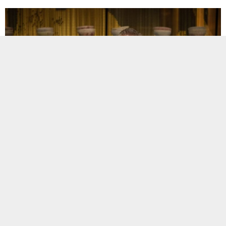
Six Senses Kocataş Mansions, Istanbul’un bünyesinde yer
alan
Toro Latin Gastro Bar,
15-16-17 Ocak tarihlerinde,
restoranın kurucusu dünyaca ünlü
ödüllü şef Richard
Sandoval
ile misafirlerini, Pan Latin ve Asya mutfağına eşsiz
bir gastronomi yolculuğuna çıkarıyor.
Boğaz’ın