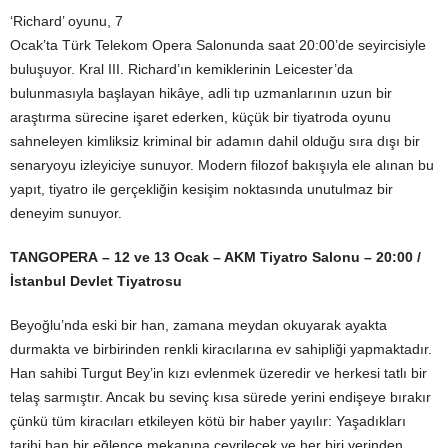
‘Richard’ oyunu, 7
Ocak’ta Türk Telekom Opera Salonunda saat 20:00’de seyircisiyle
buluşuyor. Kral III. Richard’ın kemiklerinin Leicester’da
bulunmasıyla başlayan hikâye, adli tıp uzmanlarının uzun bir
araştırma sürecine işaret ederken, küçük bir tiyatroda oyunu
sahneleyen kimliksiz kriminal bir adamın dahil olduğu sıra dışı bir
senaryoyu izleyiciye sunuyor. Modern filozof bakışıyla ele alınan bu
yapıt, tiyatro ile gerçekliğin kesişim noktasında unutulmaz bir
deneyim sunuyor.
TANGOPERA
– 12 ve 13 Ocak – AKM Tiyatro Salonu – 20:00 /
İstanbul Devlet Tiyatrosu
Beyoğlu’nda eski bir han, zamana meydan okuyarak ayakta
durmakta ve birbirinden renkli kiracılarına ev sahipliği yapmaktadır.
Han sahibi Turgut Bey’in kızı evlenmek üzeredir ve herkesi tatlı bir
telaş sarmıştır. Ancak bu sevinç kısa sürede yerini endişeye bırakır
çünkü tüm kiracıları etkileyen kötü bir haber yayılır: Yaşadıkları
tarihi han bir eğlence mekanına çevrilecek ve her biri yerinden