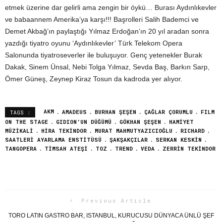
etmek üzerine dar gelirli ama zengin bir öykü… Burası Aydınlıkevler
ve babaannem Amerika’ya karşı!!! Başrolleri Salih Bademci ve
Demet Akbağ’ın paylaştığı Yılmaz Erdoğan’ın 20 yıl aradan sonra
yazdığı tiyatro oyunu ‘Aydınlıkevler’ Türk Telekom Opera
Salonunda tiyatroseverler ile buluşuyor. Genç yetenekler Burak
Dakak, Sinem Ünsal, Nebi Tolga Yılmaz, Sevda Baş, Barkın Sarp,
Ömer Güneş, Zeynep Kiraz Tosun da kadroda yer alıyor.
AKM
AMADEUS
BURHAN ŞEŞEN
ÇAĞLAR ÇORUMLU
FILM
TAGS :
ON THE STAGE
GIDION’UN DÜĞÜMÜ
GÖKHAN ŞEŞEN
HAMİYET
MÜZİKALİ
HIRA TEKINDOR
MURAT MAHMUTYAZICIOĞLU
RICHARD
SAATLERİ AYARLAMA ENSTİTÜSÜ
ŞAKŞAKÇILAR
SERKAN KESKIN
TANGOPERA
TİMSAH ATEŞİ
TOZ
TREND
VEDA
ZERRIN TEKINDOR
Previous Article
TORO LATIN GASTRO BAR, ISTANBUL, KURUCUSU DÜNYACA ÜNLÜ ŞEF