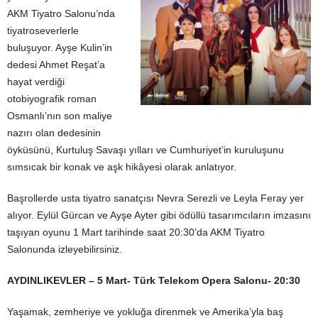
AKM Tiyatro Salonu’nda
tiyatroseverlerle
buluşuyor. Ayşe Kulin’in
dedesi Ahmet Reşat’a
hayat verdiği
otobiyografik roman
Osmanlı’nın son maliye
nazırı olan dedesinin
öyküsünü, Kurtuluş Savaşı yılları ve Cumhuriyet’in kuruluşunu
sımsıcak bir konak ve aşk hikâyesi olarak anlatıyor.
Başrollerde usta tiyatro sanatçısı Nevra Serezli ve Leyla Feray yer
alıyor. Eylül Gürcan ve Ayşe Ayter gibi ödüllü tasarımcıların imzasını
taşıyan oyunu 1 Mart tarihinde saat 20:30’da AKM Tiyatro
Salonunda izleyebilirsiniz.
AYDINLIKEVLER
– 5 Mart- Türk Telekom Opera Salonu- 20:30
Yaşamak, zemheriye ve yokluğa direnmek ve Amerika’yla baş