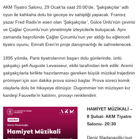
AKM Tiyatro Salonu, 29 Ocak’ta saat 20:00’de, ‘Şakşakçılar’ adlı
oyun ile kahkaha dolu bir geceye ev sahipliği yapacak. Fransız
yazar Fred Radix’in eseri olan ‘Şakşakçılar’, Gülce Ünlü’nün çevirisi
ve Çağlar Çorumlu’nun yönetimiyle izleyicilerle buluşacak. Aynı
zamanda başrolünde Çağlar Çorumlu’nun yer aldığı bu eğlenceli
tiyatro oyunu, Emrah Eren’in proje danışmanlığı ile sahnelenecek.
1895 yılında, Paris tiyatrolarının başarı dolu günlerinde, ünlü
şakşakçı şefi Auguste Levasseur, ekibi tarafından terk edilir. Acemi
şakşakçılarla birlikte hazırlanması gereken büyük müzikal trajedinin
prömiyeri için son dakika prova süreci başlar. Prova süreci komik
olaylarla dolu bir hikayeye dönüşür. Dugommier’nin müzisyen kız
kardeşi Fauvette’in katılımı, provayı renklendirir.
HAMİYET MÜZİKALİ
–
8 Şubat- AKM Tiyatro
Salonu- 20:30
Deniz Madanaoğlu’nun