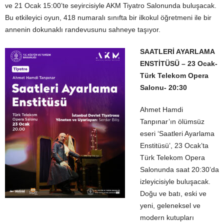
ve 21 Ocak 15:00’te seyircisiyle AKM Tiyatro Salonunda buluşacak.
Bu etkileyici oyun, 418 numaralı sınıfta bir ilkokul öğretmeni ile bir
annenin dokunaklı randevusunu sahneye taşıyor.
SAATLERİ AYARLAMA
ENSTİTÜSÜ
– 23 Ocak-
Türk Telekom Opera
Salonu- 20:30
Ahmet Hamdi
Tanpınar’ın ölümsüz
eseri ‘Saatleri Ayarlama
Enstitüsü’, 23 Ocak’ta
Türk Telekom Opera
Salonunda saat 20:30’da
izleyicisiyle buluşacak.
Doğu ve batı, eski ve
yeni, geleneksel ve
modern kutupları