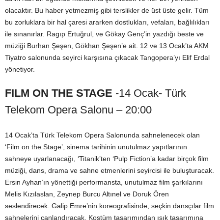
olacaktır. Bu haber yetmezmiş gibi terslikler de üst üste gelir. Tüm
bu zorluklara bir hal çaresi ararken dostlukları, vefaları, bağlılıkları
ile sınanırlar. Ragıp Ertuğrul, ve Gökay Genç’in yazdığı beste ve
müziği Burhan Şeşen, Gökhan Şeşen’e ait. 12 ve 13 Ocak’ta AKM
Tiyatro salonunda seyirci karşısına çıkacak Tangopera’yı Elif Erdal
yönetiyor.
FILM ON THE STAGE
-14 Ocak- Türk
Telekom Opera Salonu – 20:00
14 Ocak’ta Türk Telekom Opera Salonunda sahnelenecek olan
‘Film on the Stage’, sinema tarihinin unutulmaz yapıtlarının
sahneye uyarlanacağı, ‘Titanik’ten ‘Pulp Fiction’a kadar birçok film
müziği, dans, drama ve sahne etmenlerini seyircisi ile buluşturacak.
Ersin Ayhan’ın yönettiği performansta, unutulmaz film şarkılarını
Melis Kızılaslan, Zeynep Burcu Altınel ve Doruk Ören
seslendirecek. Galip Emre’nin koreografisinde, seçkin dansçılar film
sahnelerini canlandıracak. Kostüm tasarımından ışık tasarımına