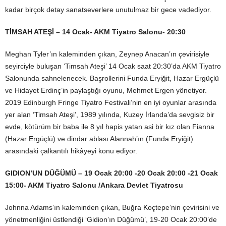
kadar birçok detay sanatseverlere unutulmaz bir gece vadediyor.
TİMSAH ATEŞİ
– 14 Ocak- AKM Tiyatro Salonu- 20:30
Meghan Tyler’ın kaleminden çıkan, Zeynep Anacan’ın çevirisiyle
seyirciyle buluşan ‘Timsah Ateşi’ 14 Ocak saat 20:30’da AKM Tiyatro
Salonunda sahnelenecek. Başrollerini Funda Eryiğit, Hazar Ergüçlü
ve Hidayet Erdinç’in paylaştığı oyunu, Mehmet Ergen yönetiyor.
2019 Edinburgh Fringe Tiyatro Festivali’nin en iyi oyunlar arasında
yer alan ‘Timsah Ateşi’, 1989 yılında, Kuzey İrlanda’da sevgisiz bir
evde, kötürüm bir baba ile 8 yıl hapis yatan asi bir kız olan Fianna
(Hazar Ergüçlü) ve dindar ablası Alannah’ın (Funda Eryiğit)
arasındaki çalkantılı hikâyeyi konu ediyor.
GIDION’UN DÜĞÜMÜ
– 19 Ocak 20:00 -20 Ocak 20:00 -21 Ocak
15:00- AKM Tiyatro Salonu /Ankara Devlet Tiyatrosu
Johnna Adams’ın kaleminden çıkan, Buğra Koçtepe’nin çevirisini ve
yönetmenliğini üstlendiği ‘Gidion’ın Düğümü’, 19-20 Ocak 20:00’de