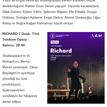
Yıldız ve Ergun Akvuran, koreografisini Kerem Kuraner, müzik
direktörlüğünü Rahim Ozan Demir yapıyor. Oyunda karakterlere
Dilek Güven, Eylem Yıldız, Şebnem Bilgeer, Efe Erkekli, Duygu
Gökhan, Erdoğan Aydemir, Engin Delice, Ahmet Dizdaroğlu, Uğur
Keleş ve Buğra Kağan Kahraman hayat veriyor.
RICHARD
7 Ocak- Türk
Telekom Opera
Salonu- 20:00
Shakespeare’in III.
Richard’ını, Berna
Moran çevirisiyle, Okan
Bayülgen’in uyarlayıp
yönettiği bu özel
prodüksiyon,
tiyatroseverleri
sürükleyici bir hikâyeye
davet ediyor.