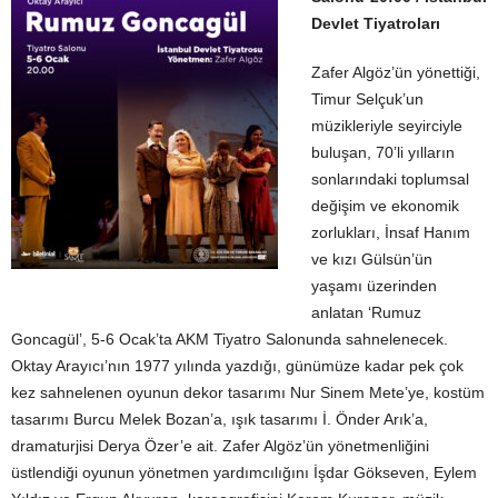
Devlet Tiyatroları
Zafer Algöz’ün yönettiği,
Timur Selçuk’un
müzikleriyle seyirciyle
buluşan, 70’li yılların
sonlarındaki toplumsal
değişim ve ekonomik
zorlukları, İnsaf Hanım
ve kızı Gülsün’ün
yaşamı üzerinden
anlatan ‘Rumuz
Goncagül’, 5-6 Ocak’ta AKM Tiyatro Salonunda sahnelenecek.
Oktay Arayıcı’nın 1977 yılında yazdığı, günümüze kadar pek çok
kez sahnelenen oyunun dekor tasarımı Nur Sinem Mete’ye, kostüm
tasarımı Burcu Melek Bozan’a, ışık tasarımı İ. Önder Arık’a,
dramaturjisi Derya Özer’e ait. Zafer Algöz’ün yönetmenliğini
üstlendiği oyunun yönetmen yardımcılığını İşdar Gökseven, Eylem